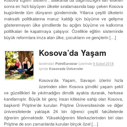
sonra en hızlı büyüyen ülkeler sıralamasında başı çeken Kosova
bugünlerde tüm dünyanın gündeminde. Yıllarca çeşitli ülkelerin
maksatlı politikalarına maruz kaldığı için büyüme ve gelişme
gösteremeyen ülke şimdilerde bu açığını büyüme ve kalkınma
politikaları ile kapatmaya çalışıyor. Özellikle eğitim sisteminde
büyük reformlara imza atan ülke, çocukların ve gençlerin […]
Kosova’da Yaşam
tarafından
PointEurostar
üzerinde
9 Şubat 2018
içinde
Kosovada Üniversite
Kosova’da Yaşam, Savaşın izlerini hızla
üzerinden silen Kosova şimdiki yaşam şekli
ve güzellikleri ile yıkılmadığını dimdik ayakta durarak, herkese
kanıtlamıştır. Büyük bir genç insan kitlesine sahip olan Kosova,
başkenti Priştine’de kurulan Priştine Üniversitesinde ve diğer
üniversitelerde yaklaşık 24 bin öğrenci çeşitli fakültelerde
öğrenim görmektedir. Yükseköğrenim Merkezlerinden biri olan
Priştine de son zamanlarda kurulan birçok özel […]