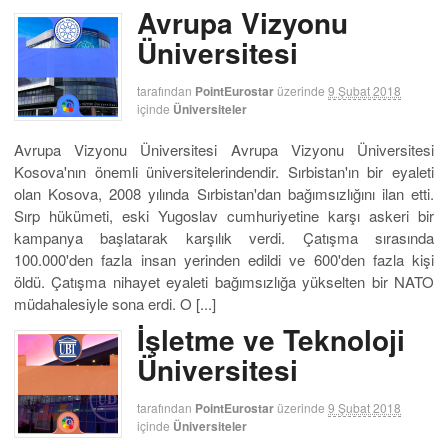
Avrupa Vizyonu
Üniversitesi
tarafından
PointEurostar
üzerinde
9 Şubat 2018
içinde
Üniversiteler
Avrupa Vizyonu Üniversitesi Avrupa Vizyonu Üniversitesi
Kosova'nın önemli üniversitelerindendir. Sırbistan'ın bir eyaleti
olan Kosova, 2008 yılında Sırbistan'dan bağımsızlığını ilan etti.
Sırp hükümeti, eski Yugoslav cumhuriyetine karşı askeri bir
kampanya başlatarak karşılık verdi. Çatışma sırasında
100.000'den fazla insan yerinden edildi ve 600'den fazla kişi
öldü. Çatışma nihayet eyaleti bağımsızlığa yükselten bir NATO
müdahalesiyle sona erdi. O [...]
İşletme ve Teknoloji
Üniversitesi
tarafından
PointEurostar
üzerinde
9 Şubat 2018
içinde
Üniversiteler