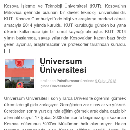
Kosova İşletme ve Teknoloji Üniversitesi (KUT), Kosova'nın
Mitrovica şehrinde bulunan bir devlet teknoloji üniversitesidir.
KUT Kosova Cumhuriyeti'nde bilgi ve araştırma merkezi olmak
amacıyla 2014 yılında kuruldu. KUT kurulduğu günden bu yana
ülkenin kalkınması için bir umut kaynağı olmuştur. KUT, 2014
yılının başlarında, savaş yıllarında Kosova'dan kaçan bazı önde
gelen aydınlar, araştırmacılar ve profesörler tarafından kuruldu.
[...]
Universum
Üniversitesi
tarafından
PointEurostar
üzerinde
9 Şubat 2018
içinde
Üniversiteler
Universum Üniversitesi, son yıllarda Üniversite öğrenimi görmek
ülkemizde git gide zorlaşıyor. Gereğinden zor sınavlar ve yüksek
ücretlerden sonra yurt dışında eğitim görmek artık daha cazip bir
alternatif oluyor. 17 Şubat 2008’den sonra bağımsızlığını kazanan
Kosova nüfusunun %90’ını Müslüman halk oluşturuyor. Halen
tanınma aşamasında olan Kosova eğitime verdiği önem ile