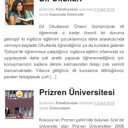
tarafından
PointEurostar
üzerinde
9 Şubat 2018
içinde
Kosovada Üniversite
Dil Okullarının Önemi Günümüzde dil
öğrenmek o kadar önemli bir duruma
gelmiştir ki ingilizce eğitimini çocuklarımıza daha anaokulu’nda
vermeye başladık.Okullarda öğrendiğimiz ya da kurslara giderek
Türkiye’de öğrenmeye çalışıtığımız ingilizce eğitimi ortamında ve
uygulayarak daha çok pratik yaparak öğrenemediğimiz için
konuşmamızın sadece derste kalmasından dolayı çok verimli
olamamaktadır. Yıllarca gittiğimiz dil kurslarına döktüğümüz
paraları hesaplasak yurt […]
Prizren Üniversitesi
tarafından
PointEurostar
üzerinde
9 Şubat 2018
içinde
Üniversiteler
Kosova’nın Prizren şehri'nde bulunan özel bir
üniversite olan Prizren Üniversitesi 2006