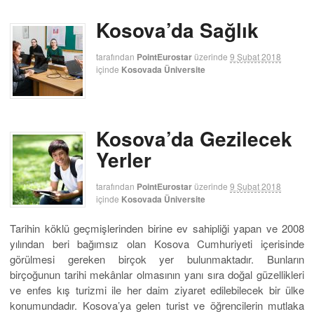
Kosova’da Sağlık
tarafından
PointEurostar
üzerinde
9 Şubat 2018
içinde
Kosovada Üniversite
Kosova’da Gezilecek
Yerler
tarafından
PointEurostar
üzerinde
9 Şubat 2018
içinde
Kosovada Üniversite
Tarihin köklü geçmişlerinden birine ev sahipliği yapan ve 2008
yılından beri bağımsız olan Kosova Cumhuriyeti içerisinde
görülmesi gereken birçok yer bulunmaktadır. Bunların
birçoğunun tarihi mekânlar olmasının yanı sıra doğal güzellikleri
ve enfes kış turizmi ile her daim ziyaret edilebilecek bir ülke
konumundadır. Kosova’ya gelen turist ve öğrencilerin mutlaka