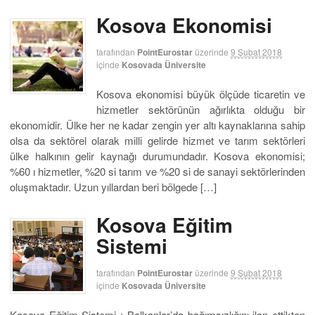
Kosova Ekonomisi
tarafından
PointEurostar
üzerinde
9 Şubat 2018
içinde
Kosovada Üniversite
Kosova ekonomisi büyük ölçüde ticaretin ve
hizmetler sektörünün ağırlıkta olduğu bir
ekonomidir. Ülke her ne kadar zengin yer altı kaynaklarına sahip
olsa da sektörel olarak milli gelirde hizmet ve tarım sektörleri
ülke halkının gelir kaynağı durumundadır. Kosova ekonomisi;
%60 ı hizmetler, %20 si tarım ve %20 si de sanayi sektörlerinden
oluşmaktadır. Uzun yıllardan beri bölgede […]
Kosova Eğitim
Sistemi
tarafından
PointEurostar
üzerinde
9 Şubat 2018
içinde
Kosovada Üniversite
Kosova Eğitim Sistemi ; Balkanlar’da bağımsızlığını ilan ettikten