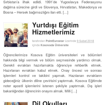
Sırbistan’a ilhak edildi. 1991’de Yugoslavya Federasyonu
dağılma sürecine girdi ve Slovenya, Hırvatistan, Makedonya ve
Bosna – Hersek bağımsızlığını ilan etti. […]
Yurtdışı Eğitim
Hizmetlerimiz
tarafından
PointEurostar
üzerinde
9 Şubat 2018
içinde
Kosovada Üniversite
Öğrencilerimize Kosova Eğitim üniversiteleri ve bölümleri
hakkında bilgi vermek ve bölüm seçmesinde yardımcı olmak.
Gerekli evrakları hazırlamakta öğrenciye rehberlik etmek.
Hazırlanan evrakları kabul etmek. Onay öncesi ve sonrası
işlemleri kontrol ve takibini yapmak. Hazılanan evrakların
gideceğiniz ülkenin diline çevirisini yaptırmak. Kosova Eğitimde
noter apostil işlemlerini istenen şekliyle yaptırmak. Dış işleri
bakanlığından öğrencinin onayını almak. Milli […]
Dil Okulları