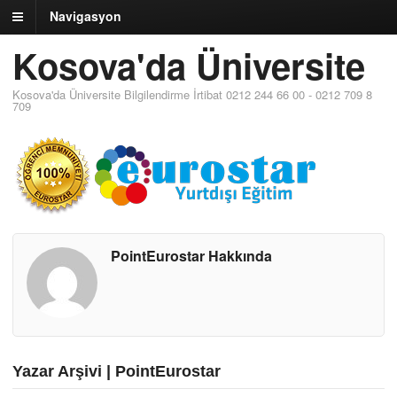
Navigasyon
Kosova'da Üniversite
Kosova'da Üniversite Bilgilendirme İrtibat 0212 244 66 00 - 0212 709 8
709
PointEurostar Hakkında
Yazar Arşivi | PointEurostar