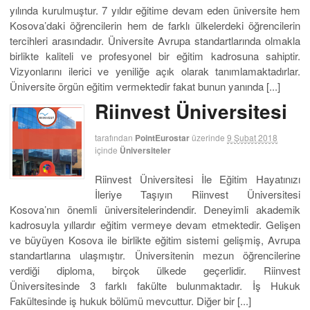
yılında kurulmuştur. 7 yıldır eğitime devam eden üniversite hem
Kosova’daki öğrencilerin hem de farklı ülkelerdeki öğrencilerin
tercihleri arasındadır. Üniversite Avrupa standartlarında olmakla
birlikte kaliteli ve profesyonel bir eğitim kadrosuna sahiptir.
Vizyonlarını ilerici ve yeniliğe açık olarak tanımlamaktadırlar.
Üniversite örgün eğitim vermektedir fakat bunun yanında [...]
Riinvest Üniversitesi
tarafından
PointEurostar
üzerinde
9 Şubat 2018
içinde
Üniversiteler
Riinvest Üniversitesi İle Eğitim Hayatınızı
İleriye Taşıyın Riinvest Üniversitesi
Kosova’nın önemli üniversitelerindendir. Deneyimli akademik
kadrosuyla yıllardır eğitim vermeye devam etmektedir. Gelişen
ve büyüyen Kosova ile birlikte eğitim sistemi gelişmiş, Avrupa
standartlarına ulaşmıştır. Üniversitenin mezun öğrencilerine
verdiği diploma, birçok ülkede geçerlidir. Riinvest
Üniversitesinde 3 farklı fakülte bulunmaktadır. İş Hukuk
Fakültesinde iş hukuk bölümü mevcuttur. Diğer bir [...]