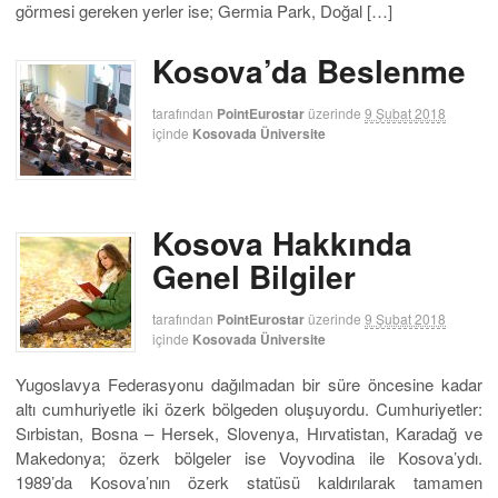
görmesi gereken yerler ise; Germia Park, Doğal […]
Kosova’da Beslenme
tarafından
PointEurostar
üzerinde
9 Şubat 2018
içinde
Kosovada Üniversite
Kosova Hakkında
Genel Bilgiler
tarafından
PointEurostar
üzerinde
9 Şubat 2018
içinde
Kosovada Üniversite
Yugoslavya Federasyonu dağılmadan bir süre öncesine kadar
altı cumhuriyetle iki özerk bölgeden oluşuyordu. Cumhuriyetler:
Sırbistan, Bosna – Hersek, Slovenya, Hırvatistan, Karadağ ve
Makedonya; özerk bölgeler ise Voyvodina ile Kosova’ydı.
1989’da Kosova’nın özerk statüsü kaldırılarak tamamen