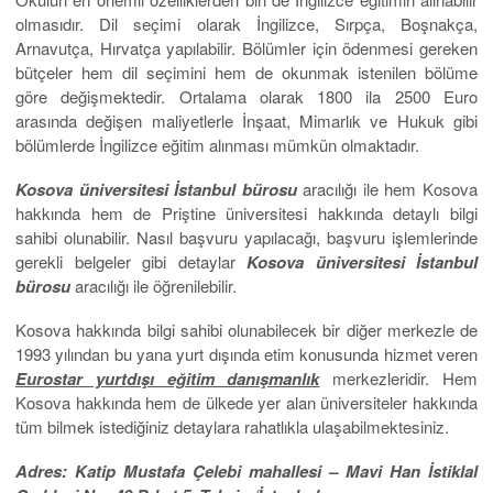
olmasıdır. Dil seçimi olarak İngilizce, Sırpça, Boşnakça,
Arnavutça, Hırvatça yapılabilir. Bölümler için ödenmesi gereken
bütçeler hem dil seçimini hem de okunmak istenilen bölüme
göre değişmektedir. Ortalama olarak 1800 ila 2500 Euro
arasında değişen maliyetlerle İnşaat, Mimarlık ve Hukuk gibi
bölümlerde İngilizce eğitim alınması mümkün olmaktadır.
Kosova üniversitesi İstanbul bürosu
aracılığı ile hem Kosova
hakkında hem de Priştine üniversitesi hakkında detaylı bilgi
sahibi olunabilir. Nasıl başvuru yapılacağı, başvuru işlemlerinde
gerekli belgeler gibi detaylar
Kosova üniversitesi İstanbul
bürosu
aracılığı ile öğrenilebilir.
Kosova hakkında bilgi sahibi olunabilecek bir diğer merkezle de
1993 yılından bu yana yurt dışında etim konusunda hizmet veren
Eurostar yurtdışı eğitim danışmanlık
merkezleridir. Hem
Kosova hakkında hem de ülkede yer alan üniversiteler hakkında
tüm bilmek istediğiniz detaylara rahatlıkla ulaşabilmektesiniz.
Adres: Katip Mustafa Çelebi mahallesi – Mavi Han İstiklal