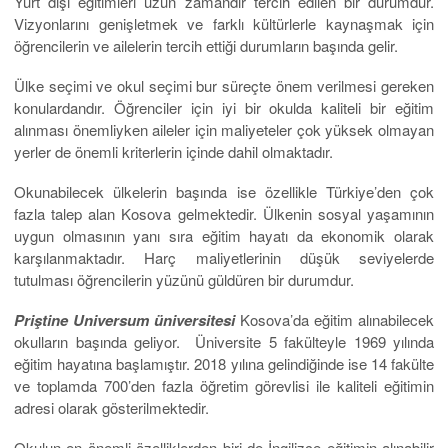
Yurt dışı eğitimleri uzun zamandır tercih edilen bir durumdur.
Vizyonlarını genişletmek ve farklı kültürlerle kaynaşmak için
öğrencilerin ve ailelerin tercih ettiği durumların başında gelir.
Ülke seçimi ve okul seçimi bur süreçte önem verilmesi gereken
konulardandır. Öğrenciler için iyi bir okulda kaliteli bir eğitim
alınması önemliyken aileler için maliyeteler çok yüksek olmayan
yerler de önemli kriterlerin içinde dahil olmaktadır.
Okunabilecek ülkelerin başında ise özellikle Türkiye’den çok
fazla talep alan Kosova gelmektedir. Ülkenin sosyal yaşamının
uygun olmasının yanı sıra eğitim hayatı da ekonomik olarak
karşılanmaktadır. Harç maliyetlerinin düşük seviyelerde
tutulması öğrencilerin yüzünü güldüren bir durumdur.
Priştine Universum üniversitesi
Kosova’da eğitim alınabilecek
okulların başında geliyor. Üniversite 5 fakülteyle 1969 yılında
eğitim hayatına başlamıştır. 2018 yılına gelindiğinde ise 14 fakülte
ve toplamda 700’den fazla öğretim görevlisi ile kaliteli eğitimin
adresi olarak gösterilmektedir.
Okulun en önemli özelliklerden biri de İngilizce eğitimin alınabilir