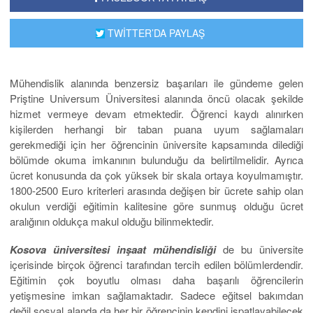
TWİTTER’DA PAYLAŞ
Mühendislik alanında benzersiz başarıları ile gündeme gelen
Priştine Universum Üniversitesi alanında öncü olacak şekilde
hizmet vermeye devam etmektedir. Öğrenci kaydı alınırken
kişilerden herhangi bir taban puana uyum sağlamaları
gerekmediği için her öğrencinin üniversite kapsamında dilediği
bölümde okuma imkanının bulunduğu da belirtilmelidir. Ayrıca
ücret konusunda da çok yüksek bir skala ortaya koyulmamıştır.
1800-2500 Euro kriterleri arasında değişen bir ücrete sahip olan
okulun verdiği eğitimin kalitesine göre sunmuş olduğu ücret
aralığının oldukça makul olduğu bilinmektedir.
Kosova üniversitesi inşaat mühendisliği
de bu üniversite
içerisinde birçok öğrenci tarafından tercih edilen bölümlerdendir.
Eğitimin çok boyutlu olması daha başarılı öğrencilerin
yetişmesine imkan sağlamaktadır. Sadece eğitsel bakımdan
değil sosyal alanda da her bir öğrencinin kendini ispatlayabilecek