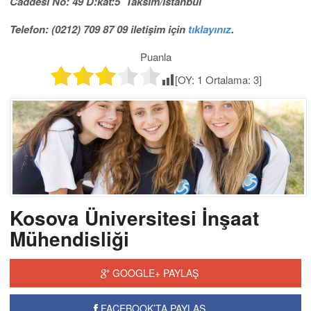
Caddesi No: 49 D:kat:5 Taksim/İstanbul
Telefon: (0212) 709 87 09 iletişim için
tıklayınız
.
Puanla
[OY:
1
Ortalama:
3
]
Kosova Üniversitesi İnşaat
Mühendisliği
GOOGLE+ PAYLAŞ
FACEBOOK’TA PAYLAŞ