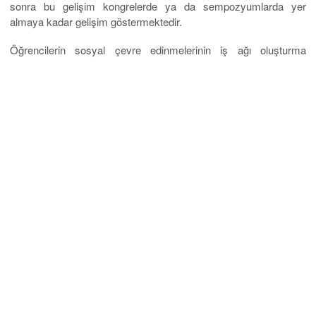
sonra bu gelişim kongrelerde ya da sempozyumlarda yer
almaya kadar gelişim göstermektedir.
Öğrencilerin sosyal çevre edinmelerinin iş ağı oluşturma
konusunda büyük önem sahibi olduğu vurgulanmaktadır. Tam da
bu nedenle farklı disiplinlerin bir araya getirilmesine özen
gösterilmektedir. Sosyal bilimler ile fen bilimleri hukuk ile
mühendislik asla birbirinden ayrılmadan yan yana
ilerletilmektedir. Verilen eğitim kalitesi kadar sosyal alanda
sergilenen bu performansın yüksek olması öğrencilerin okul
sonrası başarısını en yüksek dereceye çıkaran unsurlardan bir
diğeridir. Vizyon ve misyon bakımından uluslararası standartları
yakalamayı hedef noktası olarak belirlemiştir. Bu şekilde öğrenci
yetiştiren üniversitenin sağladığı başarı çizgisinin oldukça üst
kademede olduğu da eklenmesi gereken detaylardandır.
Adres: Katip Mustafa Çelebi mahallesi – Mavi Han İstiklal
Caddesi No: 49 D:kat:5 Taksim/İstanbul
Telefon: (0212) 709 87 09 iletişim için
tıklayınız
.