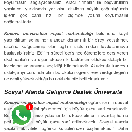
koyulmasını sağlayacaksınız. Aracı firmalar ile başvuruların
yapılması yurtdışında yer alan okulların büyük çoğunluğunda
işlerin çok daha hızlı bir biçimde yoluna koyulmasını
sağlamaktadır.
Kosova üniversitesi inşaat mühendisliği
bölümüne kayıt
yaptırdıktan sonra her alandan donanımlı bir birey yetiştirmek
üzerine kurgulanmış olan eğitim sisteminden faydalanmaya
başlayabilirsiniz. Eğitim süreci içerisinde öğrencilere ders veren
okutmanların ve diğer akademik kadronun oldukça detaylı bir
inceleme sonrasında seçildiği bilinmektedir. Akademik kadrosu
oldukça iyi durumda olan bu okulun öğrencilere verdiği değerin
ne denli yüksek olduğu bu noktada bile belli olmaktadır.
Sosyal Alanda Gelişime Destek Üniversite
Kosova üniversitesi inşaat mühendisliği
öğrencilerinin sosyal
1
alanda da kendini göstermesi için büyük çaba sarf etmektedir.
Bu süreç içerisinde yabancı bir ülkede olmanın avantaj haline
getirilmesi için büyük çaba sarf edilmektedir. Sosyal alanda
yapılan aktiviteler öğrenci kulüplerinden başlamaktadır. Daha