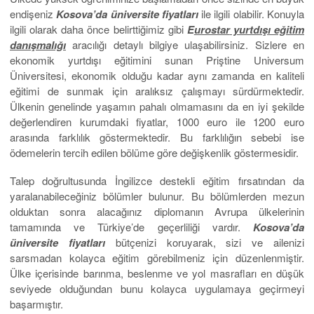
endişeniz
Kosova’da üniversite fiyatları
ile ilgili olabilir. Konuyla
ilgili olarak daha önce belirttiğimiz gibi
E
urostar
yurtdışı eğitim
danışmalığı
aracılığı detaylı bilgiye ulaşabilirsiniz. Sizlere en
ekonomik yurtdışı eğitimini sunan Priştine Universum
Üniversitesi, ekonomik olduğu kadar aynı zamanda en kaliteli
eğitimi de sunmak için aralıksız çalışmayı sürdürmektedir.
Ülkenin genelinde yaşamın pahalı olmamasını da en iyi şekilde
değerlendiren kurumdaki fiyatlar, 1000 euro ile 1200 euro
arasında farklılık göstermektedir. Bu farklılığın sebebi ise
ödemelerin tercih edilen bölüme göre değişkenlik göstermesidir.
Talep doğrultusunda İngilizce destekli eğitim fırsatından da
yaralanabileceğiniz bölümler bulunur. Bu bölümlerden mezun
olduktan sonra alacağınız diplomanın Avrupa ülkelerinin
tamamında ve Türkiye’de geçerliliği vardır.
Kosova’da
üniversite fiyatları
bütçenizi koruyarak, sizi ve ailenizi
sarsmadan kolayca eğitim görebilmeniz için düzenlenmiştir.
Ülke içerisinde barınma, beslenme ve yol masrafları en düşük
seviyede olduğundan bunu kolayca uygulamaya geçirmeyi
başarmıştır.