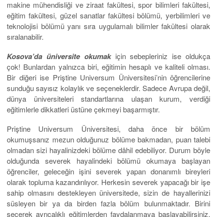
makine mühendisliği ve ziraat fakültesi, spor bilimleri fakültesi,
eğitim fakültesi, güzel sanatlar fakültesi bölümü, yerbilimleri ve
teknolojisi bölümü yanı sıra uygulamalı bilimler fakültesi olarak
sıralanabilir.
Kosova’da üniversite okumak
için sebepleriniz ise oldukça
çok! Bunlardan yalnızca biri, eğitimin hesaplı ve kaliteli olması.
Bir diğeri ise Priştine Universum Üniversitesi’nin öğrencilerine
sunduğu sayısız kolaylık ve seçeneklerdir. Sadece Avrupa değil,
dünya üniversiteleri standartlarına ulaşan kurum, verdiği
eğitimlerle dikkatleri üstüne çekmeyi başarmıştır.
Priştine Universum Üniversitesi, daha önce bir bölüm
okumuşsanız mezun olduğunuz bölüme bakmadan, puan talebi
olmadan sizi hayalinizdeki bölüme dâhil edebiliyor. Durum böyle
olduğunda severek hayalindeki bölümü okumaya başlayan
öğrenciler, geleceğin işini severek yapan donanımlı bireyleri
olarak topluma kazandırılıyor. Herkesin severek yapacağı bir işe
sahip olmasını destekleyen üniversitede, sizin de hayallerinizi
süsleyen bir ya da birden fazla bölüm bulunmaktadır. Birini
seçerek ayrıcalıklı eğitimlerden faydalanmaya başlayabilirsiniz.