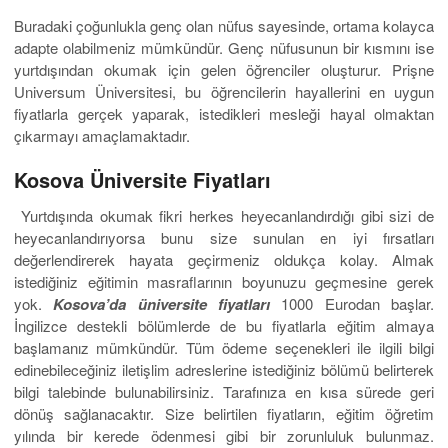
Buradaki çoğunlukla genç olan nüfus sayesinde, ortama kolayca
adapte olabilmeniz mümkündür. Genç nüfusunun bir kısmını ise
yurtdışından okumak için gelen öğrenciler oluşturur. Prişne
Universum Üniversitesi, bu öğrencilerin hayallerini en uygun
fiyatlarla gerçek yaparak, istedikleri mesleği hayal olmaktan
çıkarmayı amaçlamaktadır.
Kosova Üniversite Fiyatları
Yurtdışında okumak fikri herkes heyecanlandırdığı gibi sizi de
heyecanlandırıyorsa bunu size sunulan en iyi fırsatları
değerlendirerek hayata geçirmeniz oldukça kolay. Almak
istediğiniz eğitimin masraflarının boyunuzu geçmesine gerek
yok.
Kosova’da üniversite fiyatları
1000 Eurodan başlar.
İngilizce destekli bölümlerde de bu fiyatlarla eğitim almaya
başlamanız mümkündür. Tüm ödeme seçenekleri ile ilgili bilgi
edinebileceğiniz iletişlim adreslerine istediğiniz bölümü belirterek
bilgi talebinde bulunabilirsiniz. Tarafınıza en kısa sürede geri
dönüş sağlanacaktır. Size belirtilen fiyatların, eğitim öğretim
yılında bir kerede ödenmesi gibi bir zorunluluk bulunmaz.