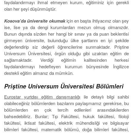
faydalandırmayı ihmal etmeyen kurum, eğitiminiz için gerekli
olan her şeyi düşünmüştür.
Kosova’da üniversite okumak
için en başta ihtiyacınız olan şey
ise, lise ya da dengi kurumlardan mezun olmuş olmanızdır.
Bunun dışında sizden her hangi bir sınav ya da puan beklentisi
girmeyen üniversite, bulunduğu ülke şartlarını en iyi şekilde
değerlendirip siz değerli öğrencilerine sunmaktadır. Priştine
Universum Üniversitesi, örgün olduğu gibi uzaktan eğitim de
sağlamaktadır. Verdiği eğitimin kalitesinden herkesi
faydalandırmayı hedefleyen kurumun bünyesinde İngilizce
destekli eğitim almanız da mümkün.
Priştine Universum Üniversitesi Bölümleri
Eurostar yurtdışı eğitim danışmanlığı
ile detaylı bilgi sahibi
olabileceğiniz bölümlerden bazılarını paylaşmamız gerekirse, bu
bölümlerden en çok tercih edilenleri arasındakilerden
bahsedebiliriz. Bunlar; Tıp Fakültesi, hukuk fakültesi, filoloji
fakültesi, iktisat fakültesi, elektrik mühendisliği ve bilgisayar
bilimleri fakültesi, matematik bölümü, doğa bilimleri fakültesi,