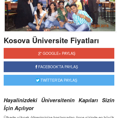
Kosova Üniversite Fiyatları
GOOGLE+ PAYLAŞ
FACEBOOK’TA PAYLAŞ
TWİTTER’DA PAYLAŞ
Hayalinizdeki Üniversitenin Kapıları Sizin
İçin Açılıyor
Ülkede yüksek öğreniminize başlamadan önce sizinde en büyük