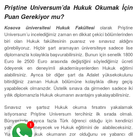
Priştine Universum’da Hukuk Okumak İçin
Puan Gerekiyor mu?
Kosova üniversitesi Hukuk Fakültesi
olarak Priştine
Universum’u incelediğimiz zaman en dikkat çekici bölümlerinden
biri olan Hukuk fakültesinin puansız ve sınavsız aldığını
görebiliyoruz. Hiçbir şart aramayan üniversiteye sadece lise
diplomanızla kolaylıkla başvurabilirsiniz. Bunun için senelik 1800
Euro ile 2500 Euro arasında değiştiğini söylediğimiz ücreti
ödeyerek en deneyimli akademisyenlerden Hukuk eğitimi
alabilirsiniz. Ayrıca bir diğer şart da Adalet yüksekokulunu
bitirdiğiniz zaman Hukuk bölümüne kolaylıkla dikey geçiş
yapabilecek olmanızdır. Üstelik sınava da girmeden sadece iki
yıllık diplomanızla Hukuk okumanın avantajını yakalayabilirsiniz.
Sınavsız ve şartsız Hukuk okuma fırsatını yakalamak
istiyorsanız Priştine Universum tercihiniz ilk sırada olmalı.
Bünyesinde sayıca fazla Türk öğrenci olduğu için kendinizi
1
yabancı hissetmeyecek ve Hukuk eğitimini de alabileceksiniz.
Yurtdışında Hukuk okumanın zor olduğunu ve yabancı dil