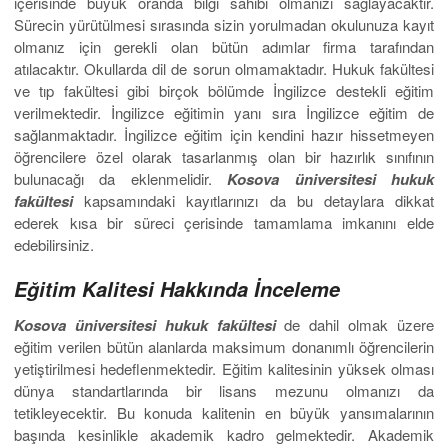
içerisinde büyük oranda bilgi sahibi olmanızı sağlayacaktır.
Sürecin yürütülmesi sırasında sizin yorulmadan okulunuza kayıt
olmanız için gerekli olan bütün adımlar firma tarafından
atılacaktır. Okullarda dil de sorun olmamaktadır. Hukuk fakültesi
ve tıp fakültesi gibi birçok bölümde İngilizce destekli eğitim
verilmektedir. İngilizce eğitimin yanı sıra İngilizce eğitim de
sağlanmaktadır. İngilizce eğitim için kendini hazır hissetmeyen
öğrencilere özel olarak tasarlanmış olan bir hazırlık sınıfının
bulunacağı da eklenmelidir.
Kosova üniversitesi hukuk
fakültesi
kapsamındaki kayıtlarınızı da bu detaylara dikkat
ederek kısa bir süreci çerisinde tamamlama imkanını elde
edebilirsiniz.
Eğitim Kalitesi Hakkında İnceleme
Kosova üniversitesi hukuk fakültesi
de dahil olmak üzere
eğitim verilen bütün alanlarda maksimum donanımlı öğrencilerin
yetiştirilmesi hedeflenmektedir. Eğitim kalitesinin yüksek olması
dünya standartlarında bir lisans mezunu olmanızı da
tetikleyecektir. Bu konuda kalitenin en büyük yansımalarının
başında kesinlikle akademik kadro gelmektedir. Akademik