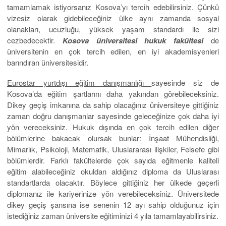
tamamlamak istiyorsanız Kosova’yı tercih edebilirsiniz. Çünkü
vizesiz olarak gidebileceğiniz ülke aynı zamanda sosyal
olanakları, ucuzluğu, yüksek yaşam standardı ile sizi
cezbedecektir.
Kosova üniversitesi hukuk fakültesi
de
üniversitenin en çok tercih edilen, en iyi akademisyenleri
barındıran üniversitesidir.
Eurostar yurtdışı eğitim danışmanlığı
sayesinde siz de
Kosova’da eğitim şartlarını daha yakından görebileceksiniz.
Dikey geçiş imkanına da sahip olacağınız üniversiteye gittiğiniz
zaman doğru danışmanlar sayesinde geleceğinize çok daha iyi
yön vereceksiniz. Hukuk dışında en çok tercih edilen diğer
bölümlerine bakacak olursak bunlar: İnşaat Mühendisliği,
Mimarlık, Psikoloji, Matematik, Uluslararası ilişkiler, Felsefe gibi
bölümlerdir. Farklı fakültelerde çok sayıda eğitmenle kaliteli
eğitim alabileceğiniz okuldan aldığınız diploma da Uluslarası
standartlarda olacaktır. Böylece gittiğiniz her ülkede geçerli
diplomanız ile kariyerinize yön verebileceksiniz. Üniversitede
dikey geçiş şansına ise senenin 12 ayı sahip olduğunuz için
istediğiniz zaman üniversite eğitiminizi 4 yıla tamamlayabilirsiniz.