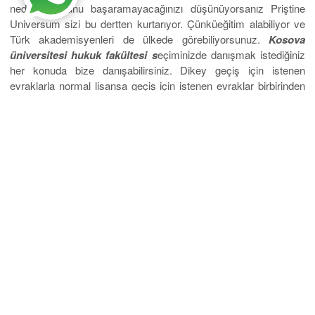
nedeniyle bunu başaramayacağınızı düşünüyorsanız Priştine
Universum sizi bu dertten kurtarıyor. Çünküeğitim alabiliyor ve
Türk akademisyenleri de ülkede görebiliyorsunuz.
Kosova
üniversitesi hukuk fakültesi s
eçiminizde danışmak istediğiniz
her konuda bize danışabilirsiniz. Dikey geçiş için istenen
evraklarla normal lisansa geçiş için istenen evraklar birbirinden
farklı olabilir. Bu nedenle belgelerinizin eksiksiz olmasına özen
göstermeniz gerekir. Belgelerinizi tamamlarken Kosova’ya giden
Türk öğrencilerden de yardım alabilirsiniz. Ayrıca Priştine
Universum hakkında yapılan yorumları da okuduğunuz zaman
hakkında çok sayıda olumlu eleştiri olduğunu görebilecek ve
gitmek için daha da emin olacaksınız.
Adres: Katip Mustafa Çelebi mahallesi – Mavi Han İstiklal
Caddesi No: 49 D:kat:5 Taksim/İstanbul
Telefon: (0212) 709 87 09 iletişim için
tıklayınız
.