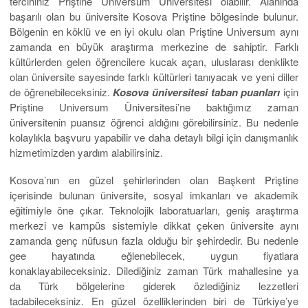
tercihiniz Priştine Universum Üniversitesi olabilir. Alanında
başarılı olan bu üniversite Kosova Priştine bölgesinde bulunur.
Bölgenin en köklü ve en iyi okulu olan Priştine Universum aynı
zamanda en büyük araştırma merkezine de sahiptir. Farklı
kültürlerden gelen öğrencilere kucak açan, uluslarası denklikte
olan üniversite sayesinde farklı kültürleri tanıyacak ve yeni diller
de öğrenebileceksiniz.
Kosova üniversitesi taban puanları
için
Priştine Universum Üniversitesi’ne baktığımız zaman
üniversitenin puansız öğrenci aldığını görebilirsiniz. Bu nedenle
kolaylıkla başvuru yapabilir ve daha detaylı bilgi için danışmanlık
hizmetimizden yardım alabilirsiniz.
Kosova’nın en güzel şehirlerinden olan Başkent Priştine
içerisinde bulunan üniversite, sosyal imkanları ve akademik
eğitimiyle öne çıkar. Teknolojik laboratuarları, geniş araştırma
merkezi ve kampüs sistemiyle dikkat çeken üniversite aynı
zamanda genç nüfusun fazla olduğu bir şehirdedir. Bu nedenle
gee hayatında eğlenebilecek, uygun fiyatlara
konaklayabileceksiniz. Dilediğiniz zaman Türk mahallesine ya
da Türk bölgelerine giderek özlediğiniz lezzetleri
tadabileceksiniz. En güzel özelliklerinden biri de Türkiye’ye