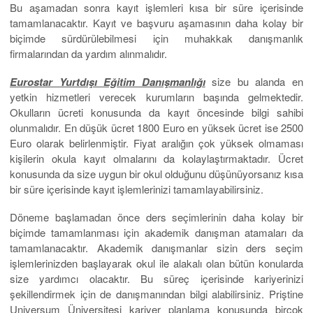
Bu aşamadan sonra kayıt işlemleri kısa bir süre içerisinde
tamamlanacaktır. Kayıt ve başvuru aşamasının daha kolay bir
biçimde sürdürülebilmesi için muhakkak danışmanlık
firmalarından da yardım alınmalıdır.
Eurostar Yurtdışı Eğitim Danışmanlığı
size bu alanda en
yetkin hizmetleri verecek kurumların başında gelmektedir.
Okulların ücreti konusunda da kayıt öncesinde bilgi sahibi
olunmalıdır. En düşük ücret 1800 Euro en yüksek ücret ise 2500
Euro olarak belirlenmiştir. Fiyat aralığın çok yüksek olmaması
kişilerin okula kayıt olmalarını da kolaylaştırmaktadır. Ücret
konusunda da size uygun bir okul olduğunu düşünüyorsanız kısa
bir süre içerisinde kayıt işlemlerinizi tamamlayabilirsiniz.
Döneme başlamadan önce ders seçimlerinin daha kolay bir
biçimde tamamlanması için akademik danışman atamaları da
tamamlanacaktır. Akademik danışmanlar sizin ders seçim
işlemlerinizden başlayarak okul ile alakalı olan bütün konularda
size yardımcı olacaktır. Bu süreç içerisinde kariyerinizi
şekillendirmek için de danışmanından bilgi alabilirsiniz. Priştine
Universum Üniversitesi kariyer planlama konusunda birçok