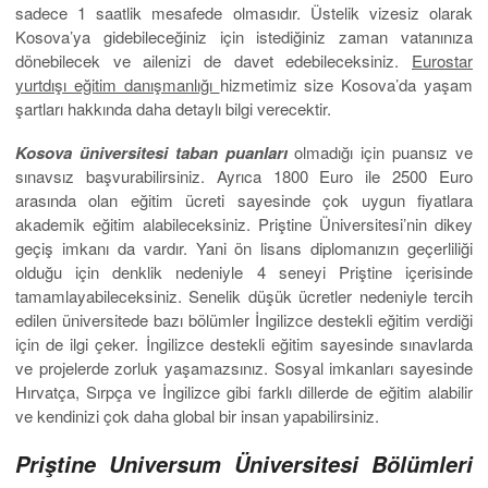
sadece 1 saatlik mesafede olmasıdır. Üstelik vizesiz olarak
Kosova’ya gidebileceğiniz için istediğiniz zaman vatanınıza
dönebilecek ve ailenizi de davet edebileceksiniz.
Eurostar
yurtdışı eğitim danışmanlığı
hizmetimiz size Kosova’da yaşam
şartları hakkında daha detaylı bilgi verecektir.
Kosova üniversitesi taban puanları
olmadığı için puansız ve
sınavsız başvurabilirsiniz. Ayrıca 1800 Euro ile 2500 Euro
arasında olan eğitim ücreti sayesinde çok uygun fiyatlara
akademik eğitim alabileceksiniz. Priştine Üniversitesi’nin dikey
geçiş imkanı da vardır. Yani ön lisans diplomanızın geçerliliği
olduğu için denklik nedeniyle 4 seneyi Priştine içerisinde
tamamlayabileceksiniz. Senelik düşük ücretler nedeniyle tercih
edilen üniversitede bazı bölümler İngilizce destekli eğitim verdiği
için de ilgi çeker. İngilizce destekli eğitim sayesinde sınavlarda
ve projelerde zorluk yaşamazsınız. Sosyal imkanları sayesinde
Hırvatça, Sırpça ve İngilizce gibi farklı dillerde de eğitim alabilir
ve kendinizi çok daha global bir insan yapabilirsiniz.
Priştine Universum Üniversitesi Bölümleri