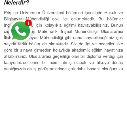
Nelerdir?
Priştine Universum Üniversitesi bölümleri içerisinde Hukuk ve
Bilgisayar Mühendisliği çok ilgi çekmektedir. Bu bölümler
1
İngilizce olduğu için kolaylıkla eğitimi kavrayabilirsiniz. Bunun
dışında Psikoloji, Matematik, İnşaat Mühendisliği, Uluslararası
İlişkiler, Bilgisayar Mühendisliği gibi daha sayabileceğimiz çok
sayıda farklı bölüm de olmaktadır. Siz de ilgi ve becerilerinize
göre bir sınava girmeden kolaylıkla akademik eğitim hayatınıza
atılabilirsiniz. Uluslararası geçerliliği olan bir diploma verdiği için
kariyerinizde emin bir adım atmış olacak ve ülkeye dönüş
yaptığınızda da iş görüşmelerinde çok daha başarılı olduğunuzu
hissedebileceksiniz.
Kosova üniversitesi taban puanları
için
bilmeniz gereken diğer soruları danışmanlık merkezimizden
öğrenebilir ve maille ya da telefon yoluyla da sorularınızı
iletebilirsiniz. Siz de geleceğiniz için Priştine Universum
Üniversitesi’ni tercih etmeli ve kayıt işlemleri için acele
etmelisiniz.