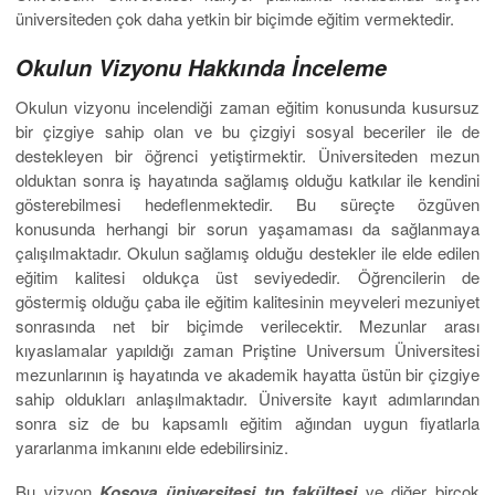
üniversiteden çok daha yetkin bir biçimde eğitim vermektedir.
Okulun Vizyonu Hakkında İnceleme
Okulun vizyonu incelendiği zaman eğitim konusunda kusursuz
bir çizgiye sahip olan ve bu çizgiyi sosyal beceriler ile de
destekleyen bir öğrenci yetiştirmektir. Üniversiteden mezun
olduktan sonra iş hayatında sağlamış olduğu katkılar ile kendini
gösterebilmesi hedeflenmektedir. Bu süreçte özgüven
konusunda herhangi bir sorun yaşamaması da sağlanmaya
çalışılmaktadır. Okulun sağlamış olduğu destekler ile elde edilen
eğitim kalitesi oldukça üst seviyededir. Öğrencilerin de
göstermiş olduğu çaba ile eğitim kalitesinin meyveleri mezuniyet
sonrasında net bir biçimde verilecektir. Mezunlar arası
kıyaslamalar yapıldığı zaman Priştine Universum Üniversitesi
mezunlarının iş hayatında ve akademik hayatta üstün bir çizgiye
sahip oldukları anlaşılmaktadır. Üniversite kayıt adımlarından
sonra siz de bu kapsamlı eğitim ağından uygun fiyatlarla
yararlanma imkanını elde edebilirsiniz.
Bu vizyon
Kosova üniversitesi tıp fakültesi
ve diğer birçok