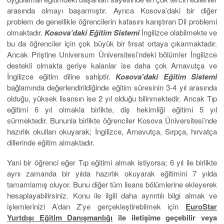
arasında olmayı başarmıştır. Ayrıca Kosova’daki bir diğer
problem de genellikle öğrencilerin kafasını karıştıran Dil problemi
olmaktadır.
Kosova’daki Eğitim Sistemi
İngilizce olabilmekte ve
bu da öğrenciler için çok büyük bir fırsat ortaya çıkarmaktadır.
Ancak Priştine Universum Üniversitesi’ndeki bölümler İngilizce
destekli olmakta geriye kalanlar ise daha çok Arnavutça ve
İngilizce eğitim diline sahiptir.
Kosova’daki Eğitim Sistemi
bağlamında değerlendirildiğinde eğitim süresinin 3-4 yıl arasında
olduğu, yüksek lisansın ise 2 yıl olduğu bilinmektedir. Ancak Tıp
eğitimi 6 yıl olmakla birlikte, diş hekimliği eğitimi 5 yıl
sürmektedir. Bununla birlikte öğrenciler Kosova Üniversitesi’nde
hazırlık okulları okuyarak; İngilizce, Arnavutça, Sırpça, hırvatça
dillerinde eğitim almaktadır.
Yani bir öğrenci eğer Tıp eğitimi almak istiyorsa; 6 yıl ile birlikte
aynı zamanda bir yılda hazırlık okuyarak eğitimini 7 yılda
tamamlamış oluyor. Bunu diğer tüm lisans bölümlerine ekleyerek
hesaplayabilirsiniz. Konu ile ilgili daha ayrıntılı bilgi almak ve
işlemlerinizi A’dan Z’ye gerçekleştirebilmek için
EuroStar
Yurtdışı Eğitim Danışmanlığı
ile iletişime geçebilir veya