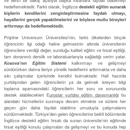
ve ilerici bir bakış açısıyla başka insanlara faydalı olabilmeyi
hedeflemektedir. Farklı olarak, İngilizce
destekli eğitim sunarak
kişilerin kendilerini zenginleştirmesine faydalı olmayı,
hayallerini gerçek yapabilmelerini ve böylece mutlu bireyleri
arttırmayı da hedeflemektedir.
Priştine Universum Üniversitesi’nin, farklı ülkelerden birçok
öğrencinin ilgi odağı haline gelmesinin altında üniversitenin
öğrencilere verdiği değer, sunduğu kaliteli eğitim ve fırsat eşitliği,
tam donanımlı derslik ve laboratuarlarıyla sağladığı verim yatar.
Kosova’nın Eğitim Sistemi
kalkınmayı ve gelişmeyi
sürdürürken daima ileriye yönelik hedeflerini arttırmakta ve daha
sıkı çalışmalar içerisinde kendini bulmaktadır. Hali hazırda
yurtdışından gelen öğrencilerin ya da gelmek isteyen bilgi
toplama aşamasındaki öğrencilerin her soru ve sorununda
destek alabilecekleri E
urostar yurtdışı eğitim danışmanlığı
bu
alandaki hizmetlerini sunmaya devam etmekte ve sizlere her
geçen gün daha faydalı olabilme umuduyla çalışmalarını
sürdürmektedir. Türkiye’den gelen öğrencilerine belirli bölümlerde
İngilizce destekli eğitim fırsatı da sunan üniversite’nin eğitimde
fırsat eşitliği konulu çalışmaları da gelişmeyi ve bu konuda hep