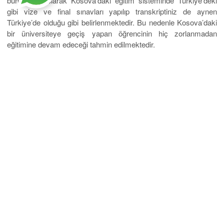
bunlara ek olarak Kosova’daki eğitim sisteminde Türkiye’deki
gibi vize ve final sınavları yapılıp transkriptiniz de aynen
Türkiye’de olduğu gibi belirlenmektedir. Bu nedenle Kosova’daki
bir üniversiteye geçiş yapan öğrencinin hiç zorlanmadan
eğitimine devam edeceği tahmin edilmektedir.
Adres: Katip Mustafa Çelebi mahallesi – Mavi Han İstiklal
Caddesi No: 49 D:kat:5 Taksim/İstanbul
Telefon: (0212) 709 87 09 iletişim için
tıklayınız
.
Mobil Uygulama