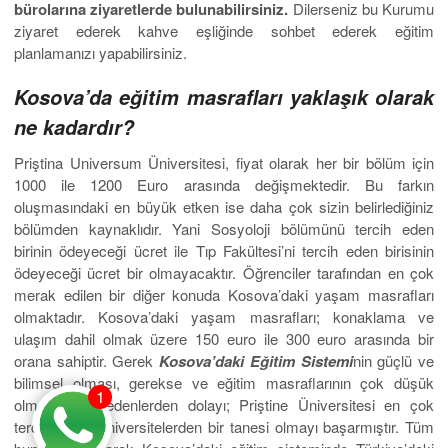
bürolarına ziyaretlerde bulunabilirsiniz.
Dilerseniz bu Kurumu
ziyaret ederek kahve eşliğinde sohbet ederek eğitim
planlamanızı yapabilirsiniz.
Kosova’da eğitim masrafları yaklaşık olarak
ne kadardır?
Priştina Universum Üniversitesi, fiyat olarak her bir bölüm için
1000 ile 1200 Euro arasında değişmektedir. Bu farkın
oluşmasındaki en büyük etken ise daha çok sizin belirlediğiniz
bölümden kaynaklıdır. Yani Sosyoloji bölümünü tercih eden
birinin ödeyeceği ücret ile Tıp Fakültesi’ni tercih eden birisinin
ödeyeceği ücret bir olmayacaktır. Öğrenciler tarafından en çok
merak edilen bir diğer konuda Kosova’daki yaşam masrafları
olmaktadır. Kosova’daki yaşam masrafları; konaklama ve
ulaşım dahil olmak üzere 150 euro ile 300 euro arasında bir
orana sahiptir. Gerek
Kosova’daki Eğitim Sistemi
nin güçlü ve
bilimsel olması, gerekse ve eğitim masraflarının çok düşük
1
olması gibi nedenlerden dolayı; Priştine Üniversitesi en çok
tercih edilen üniversitelerden bir tanesi olmayı başarmıştır. Tüm