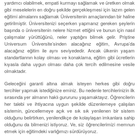
yardımcı olabilmek, empati kurmayı sağlamak ve üretken olmak
gibi meselelerin en doğru şekilde gerçekleşmesi için lazım gelen
eğitimi almalarını sağlamak Üniversitenin amaçlarından bir haline
getirilmiştir. Üniversitenizi seçerken yapmanız gereken şeylerin
başında o üniversitenin nelere hizmet ettiğini ve bunun için nasıl
çalışmalar yürüttüğünü, neler yaptığını bilmek gelir. Priştine
Universum Üniversite’sinden alacağınız eğitim, Avrupa’da
alacağınız eğitim ile aynı seviyededir. Ancak ülkenin yaşam
standartlarının kolay olması ve konaklama, eğitim gibi ücretlerin
kıyasla daha uygun olması daha çok tercih edilmesine vesile
olmaktadır.
Geleceğini garanti altına almak isteyen herkes gibi doğru
tercihler yapmak istediğinize eminiz. Bu nedenle tercihlerinizin ilk
sırasında yer almanın haklı gururunu yaşamaktayız. Öğrencilerin
her talebi ve ihtiyacına uygun şekilde düzenlemeye çalışılan
sistemin, güncellemeye açık ve sık sık yenilenen bir sistem
olduğunu belirtirken, yenilendikçe de kolaylaşan imkanlara sahip
olduğunu da bilmenizi istiyoruz. Ve, siz öğrencilerimizi memnun
etmek için eğitimdeki varlığımızı sürdürüyoruz.