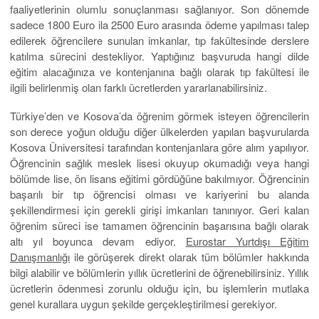
faaliyetlerinin olumlu sonuçlanması sağlanıyor. Son dönemde
sadece 1800 Euro ila 2500 Euro arasında ödeme yapılması talep
edilerek öğrencilere sunulan imkanlar, tıp fakültesinde derslere
katılma sürecini destekliyor. Yaptığınız başvuruda hangi dilde
eğitim alacağınıza ve kontenjanına bağlı olarak tıp fakültesi ile
ilgili belirlenmiş olan farklı ücretlerden yararlanabilirsiniz.
Türkiye’den ve Kosova’da öğrenim görmek isteyen öğrencilerin
son derece yoğun olduğu diğer ülkelerden yapılan başvurularda
Kosova Üniversitesi tarafından kontenjanlara göre alım yapılıyor.
Öğrencinin sağlık meslek lisesi okuyup okumadığı veya hangi
bölümde lise, ön lisans eğitimi gördüğüne bakılmıyor. Öğrencinin
başarılı bir tıp öğrencisi olması ve kariyerini bu alanda
şekillendirmesi için gerekli girişi imkanları tanınıyor. Geri kalan
öğrenim süreci ise tamamen öğrencinin başarısına bağlı olarak
altı yıl boyunca devam ediyor.
Eurostar Yurtdışı Eğitim
Danışmanlığı
ile görüşerek direkt olarak tüm bölümler hakkında
bilgi alabilir ve bölümlerin yıllık ücretlerini de öğrenebilirsiniz. Yıllık
ücretlerin ödenmesi zorunlu olduğu için, bu işlemlerin mutlaka
genel kurallara uygun şekilde gerçekleştirilmesi gerekiyor.