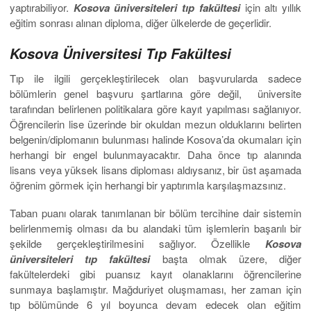
yaptırabiliyor.
Kosova üniversiteleri tıp fakültesi
için altı yıllık
eğitim sonrası alınan diploma, diğer ülkelerde de geçerlidir.
Kosova Üniversitesi Tıp Fakültesi
Tıp ile ilgili gerçekleştirilecek olan başvurularda sadece
bölümlerin genel başvuru şartlarına göre değil, üniversite
tarafından belirlenen politikalara göre kayıt yapılması sağlanıyor.
Öğrencilerin lise üzerinde bir okuldan mezun olduklarını belirten
belgenin/diplomanın bulunması halinde Kosova’da okumaları için
herhangi bir engel bulunmayacaktır. Daha önce tıp alanında
lisans veya yüksek lisans diploması aldıysanız, bir üst aşamada
öğrenim görmek için herhangi bir yaptırımla karşılaşmazsınız.
Taban puanı olarak tanımlanan bir bölüm tercihine dair sistemin
belirlenmemiş olması da bu alandaki tüm işlemlerin başarılı bir
şekilde gerçekleştirilmesini sağlıyor. Özellikle
Kosova
üniversiteleri tıp fakültesi
başta olmak üzere, diğer
fakültelerdeki gibi puansız kayıt olanaklarını öğrencilerine
sunmaya başlamıştır. Mağduriyet oluşmaması, her zaman için
tıp bölümünde 6 yıl boyunca devam edecek olan eğitim