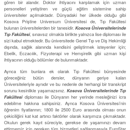
gören bir alandır. Doktor ihtiyacını karşılamak için uzman
personelleri yetiştiren ve güçlü eğitim sistemine sahip
üniversiteler açılmaktadır. Dünyadaki her ülkede olduğu gibi
Kosova Priştine Universum Üniversitesi de, Tıp Fakültesi
bulunan üniversitelerden bir tanesidir.
Kosova Üniversitelerinde
Tıp Fakültesi
, sınavsız olmakla birlikte yalnızca lise diploması ile
sizi kabul etmektedir. Bu üniversitede Genel Tıp ve Diş Hekimliği
dışında, sağlık alanında kendisini geliştirmek isteyenler için;
Ebelik, Eczacılık, Fizyoterapi ve Hemşirelik gibi uzman kişi
ihtiyacının olduğu bölümler de bulunmaktadır.
Ayrıca tüm bunlara ek olarak Tıp Fakültesi bünyesinde
göreceğiniz bütün dersler, dünyanın geriye kalan
Üniversiteleriyle aynıdır ve bu nedenle de herhangi bir transkript
sorunu kesinlikle yaşamazsınız.
Kosova Üniversitelerinde Tıp
Fakültesi
diploması ile Dünyanın her yerinde mesleğinizi icra
edebilme hakkına sahipsiniz. Ayrıca Kosova Üniversitesi’nin
öğrenim fiyatlarının; 1800 ile 2500 Euro arasında olması onun
çekiciliğini kat kat artırıcı faktörler olarak karşımıza çıkmaktadır.
Okulun gerek kayıt süreciyle, gerekse de yaşamınızı devam
ettirmemiz için gereken tüm hizmetleri sağlanmasıyla
EuroStar