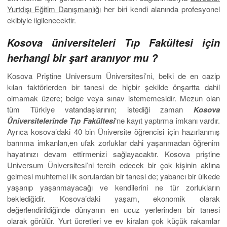
Yurtdışı Eğitim Danışmanlığı
her biri kendi alanında profesyonel
ekibiyle ilgilenecektir.
Kosova üniversiteleri Tıp Fakültesi için
herhangi bir şart aranıyor mu ?
Kosova Priştine Universum Üniversitesi’ni, belki de en cazip
kılan faktörlerden bir tanesi de hiçbir şekilde önşartta dahil
olmamak üzere; belge veya sınav istememesidir. Mezun olan
tüm Türkiye vatandaşlarının; istediği zaman
Kosova
Üniversitelerinde Tıp Fakültesi
‘ne kayıt yaptırma imkanı vardır.
Ayrıca kosova’daki 40 bin Üniversite öğrencisi için hazırlanmış
barınma imkanları,en ufak zorluklar dahi yaşanmadan öğrenim
hayatınızı devam ettirmenizi sağlayacaktır. Kosova priştine
Universum Üniversitesi’ni tercih edecek bir çok kişinin aklına
gelmesi muhtemel ilk sorulardan bir tanesi de; yabancı bir ülkede
yaşanıp yaşanmayacağı ve kendilerini ne tür zorlukların
beklediğidir. Kosova’daki yaşam, ekonomik olarak
değerlendirildiğinde dünyanın en ucuz yerlerinden bir tanesi
olarak görülür. Yurt ücretleri ve ev kiraları çok küçük rakamlar