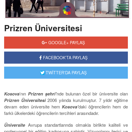
Prizren Üniversitesi
GOOGLE+ PAYLAŞ
FACEBOOK'TA PAYLAŞ
TWİTTER'DA PAYLAŞ
Kosova
’nın
Prizren
şehri’
nde bulunan özel bir üniversite olan
Prizren Üniversitesi
2006 yılında kurulmuştur. 7 yıldır eğitime
devam eden üniversite hem
Kosova’
daki öğrencilerin hem de
farklı ülkelerdeki öğrencilerin tercihleri arasındadır.
Üniversite
Avrupa standartlarında olmakla birlikte kaliteli ve
profesyonel bir eğitim kadrosuna sahiptir. Vizyonlarını ilerici ve