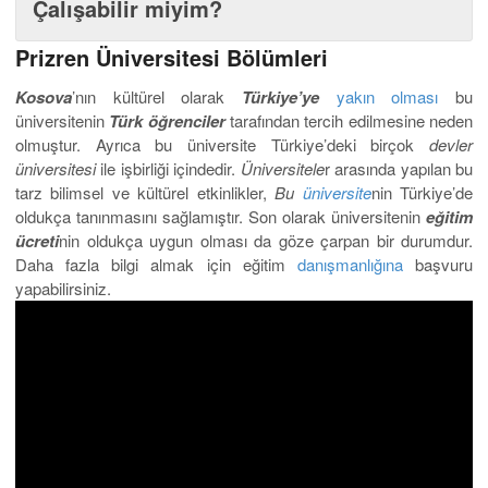
Çalışabilir miyim?
Prizren Üniversitesi Bölümleri
Kosova
’nın kültürel olarak
Türkiye’ye
yakın olması
bu
üniversitenin
Türk öğrenciler
tarafından tercih edilmesine neden
olmuştur. Ayrıca bu üniversite Türkiye’deki birçok
devler
üniversitesi
ile işbirliği içindedir.
Üniversitele
r arasında yapılan bu
tarz bilimsel ve kültürel etkinlikler,
Bu
üniversite
nin Türkiye’de
oldukça tanınmasını sağlamıştır. Son olarak üniversitenin
eğitim
ücreti
nin oldukça uygun olması da göze çarpan bir durumdur.
Daha fazla bilgi almak için eğitim
danışmanlığına
başvuru
yapabilirsiniz.