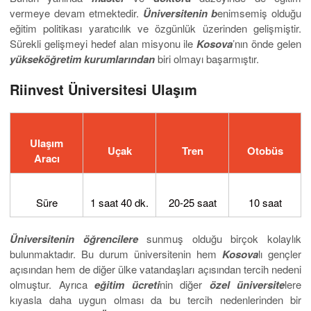
vermeye devam etmektedir.
Üniversitenin b
enimsemiş olduğu
eğitim politikası yaratıcılık ve özgünlük üzerinden gelişmiştir.
Sürekli gelişmeyi hedef alan misyonu ile
Kosova
’nın önde gelen
yükseköğretim kurumlarından
biri olmayı başarmıştır.
Riinvest Üniversitesi Ulaşım
Ulaşım
Uçak
Tren
Otobüs
Aracı
Süre
1 saat 40 dk.
20-25 saat
10 saat
Üniversitenin öğrencilere
sunmuş olduğu birçok kolaylık
bulunmaktadır. Bu durum üniversitenin hem
Kosova
lı gençler
açısından hem de diğer ülke vatandaşları açısından tercih nedeni
olmuştur. Ayrıca
eğitim ücreti
nin diğer
özel üniversite
lere
kıyasla daha uygun olması da bu tercih nedenlerinden bir