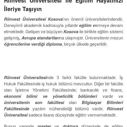
Riinvest Üniversitesi İle Eğitim Hayatınızı
İleriye Taşıyın
Riinvest Üniversitesi Kosova
’nın önemli üniversitelerindendir.
Deneyimli akademik kadrosuyla yıllardır
eğitim v
ermeye devam
etmektedir. Gelişen ve büyüyen
Kosova
ile birlikte eğitim sistemi
gelişmiş
, Avrupa standartları
na ulaşmıştır. Üniversitenin mezun
öğrencilerine verdiği diploma
, birçok ülkede geçerlidir.
Riinvest Üniversitesi
nde 3 farklı fakülte bulunmaktadır. İş
Hukuk Fakültesinde iş hukuk bölümü mevcuttur. Diğer bir fakülte
olan İşletme Yönetimi Fakültesinde; bankacılık ve finans,
ekonomi bilimi ve yöneticilik bölümleri
vardır ve
üniversitenin son fakültesi
olan
Bilgisayar Bilimleri
Fakültesinde
yazılım mühendisliği bölümü vardır.
Riinvest
Üniversitesi
sadece lisans düzeyinde eğitim vermemektedir.
Bunun yanında
master
ve
doktora
düzeyinde de eğitim