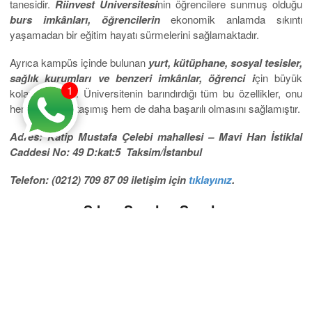
tanesidir.
Riinvest Üniversitesi
nin öğrencilere sunmuş olduğu
burs imkânları, öğrencilerin
ekonomik anlamda sıkıntı
yaşamadan bir eğitim hayatı sürmelerini sağlamaktadır.
Ayrıca kampüs içinde bulunan
yurt, kütüphane, sosyal tesisler,
sağlık kurumları ve benzeri imkânlar, öğrenci i
çin büyük
1
kolaylık sağlar. Üniversitenin barındırdığı tüm bu özellikler, onu
hem daha ileri taşımış hem de daha başarılı olmasını sağlamıştır.
Adres: Katip Mustafa Çelebi mahallesi – Mavi Han İstiklal
Caddesi No: 49 D:kat:5 Taksim/İstanbul
Telefon: (0212) 709 87 09 iletişim için
tıklayınız
.
Sıkça Sorulan Sorular
Riinvest Üniversitesi Burs İmkanları?
Riinvest Üniversitesi öğrencilere birçok yönden kolaylık
sağlamaktadır. Bunlardan biri de burs imkanının olmasıdır.