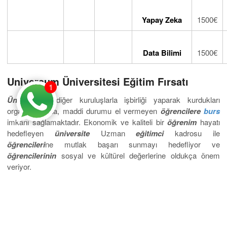
Yapay Zeka
1500€
Data Bilimi
1500€
Universum Üniversitesi Eğitim Fırsatı
1
Üniversitesi
diğer kuruluşlarla işbirliği yaparak kurdukları
organizasyonla, maddi durumu el vermeyen
öğrencilere
burs
imkânı sağlamaktadır. Ekonomik ve kaliteli bir
öğrenim
hayatı
hedefleyen
üniversite
Uzman
eğitimci
kadrosu ile
öğrencileri
ne mutlak başarı sunmayı hedefliyor ve
öğrencilerinin
sosyal ve kültürel değerlerine oldukça önem
veriyor.
Sıkça Sorulan Sorular
Universum Üniversitesi Konaklama