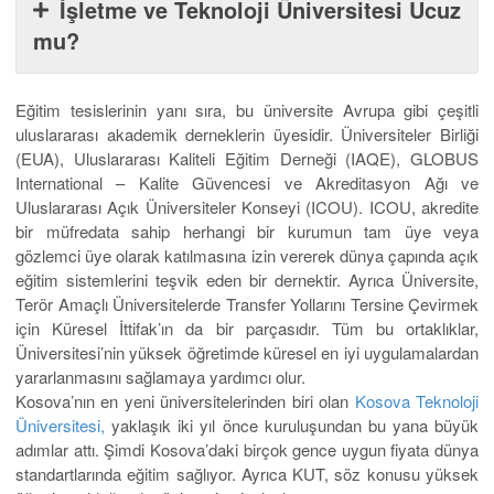
İşletme ve Teknoloji Üniversitesi Ucuz
mu?
Eğitim tesislerinin yanı sıra, bu üniversite Avrupa gibi çeşitli
uluslararası akademik derneklerin üyesidir. Üniversiteler Birliği
(EUA), Uluslararası Kaliteli Eğitim Derneği (IAQE), GLOBUS
International – Kalite Güvencesi ve Akreditasyon Ağı ve
Uluslararası Açık Üniversiteler Konseyi (ICOU). ICOU, akredite
bir müfredata sahip herhangi bir kurumun tam üye veya
gözlemci üye olarak katılmasına izin vererek dünya çapında açık
eğitim sistemlerini teşvik eden bir dernektir. Ayrıca Üniversite,
Terör Amaçlı Üniversitelerde Transfer Yollarını Tersine Çevirmek
için Küresel İttifak’ın da bir parçasıdır. Tüm bu ortaklıklar,
Üniversitesi’nin yüksek öğretimde küresel en iyi uygulamalardan
yararlanmasını sağlamaya yardımcı olur.
Kosova’nın en yeni üniversitelerinden biri olan
Kosova Teknoloji
Üniversitesi,
yaklaşık iki yıl önce kuruluşundan bu yana büyük
adımlar attı. Şimdi Kosova’daki birçok gence uygun fiyata dünya
standartlarında eğitim sağlıyor. Ayrıca KUT, söz konusu yüksek