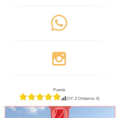
Puanla
[OY:
2
Ortalama:
5
]