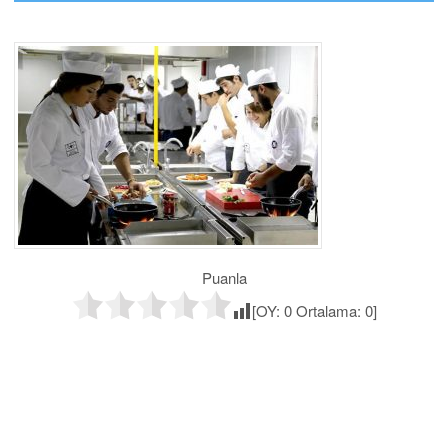
Puanla
[OY:
0
Ortalama:
0
]