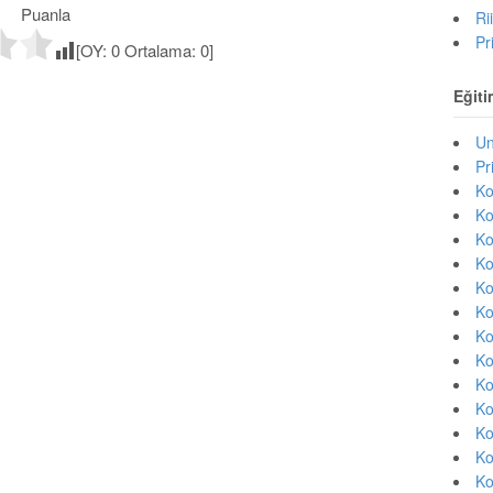
Puanla
Ri
Pr
[OY:
0
Ortalama:
0
]
Eğiti
Un
Pr
Ko
Ko
Ko
Ko
Ko
Ko
Ko
Ko
Ko
Ko
Ko
Ko
Ko