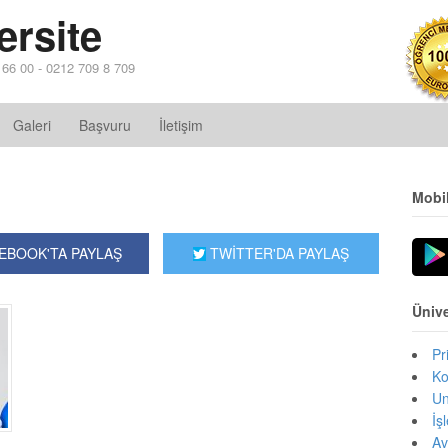
ersite
4 66 00 - 0212 709 8 709
Galeri
Başvuru
İletişim
Mobi
EBOOK'TA PAYLAŞ
TWİTTER'DA PAYLAŞ
Ünive
Pr
Ko
Un
İş
Av