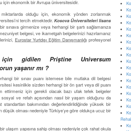
u için ekonomik bir Avrupa üniversitesidir.
Ko
Ko
di miktarlarda olduğu için, ekonomik yönden zorlanmak
Ko
rsitesi’ni tercih etmektedir.
Kosova Üniversiteleri lisans
Ko
çbir sınava girmenize veya herhangi bir şartı sağlamanıza
Ko
ezuniyet belgesi, ve ikametgah belgelerinizi hazırlamanız
Ko
erinizi,
Eurostar Yurtdışı Eğitim Danışmanlığı
profesyonel
Ko
Ko
Ko
çin gidilen Priştine Universum
Ko
sorun yaşanır mı ?
Ko
Ko
rhangi bir sınav puanı istemese bile mutlaka dil belgesi
Ko
itesi kesinlikle sizden herhangi bir ön şart veya dil puanı
Ko
 ettirmeniz için gerekli olacak bazı ufak tefek belgeler
Ko
aki sosyal ve refah açısından nasıl bir yaşam olduğunu da
Ko
tandartları bakımından değerlendirildiğinde yüksek bir
Ko
nun düşük olması nedeniyle Türkiye’ye göre oldukça ucuz bir
Ko
Rehab
Ko
ş bir ulaşım yapısına sahip olması nedeniyle çok rahat okula