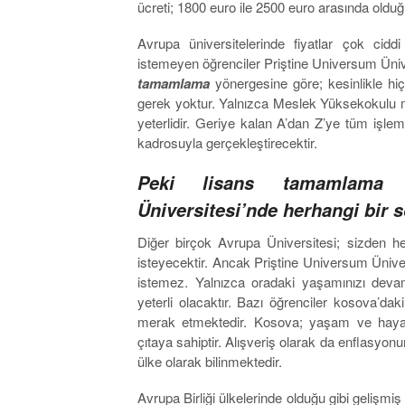
ücreti; 1800 euro ile 2500 euro arasında olduğ
Avrupa üniversitelerinde fiyatlar çok cid
istemeyen öğrenciler Priştine Universum Ünive
tamamlama
yönergesine göre; kesinlikle hi
gerek yoktur. Yalnızca Meslek Yüksekokulu m
yeterlidir. Geriye kalan A’dan Z’ye tüm işleml
kadrosuyla gerçekleştirecektir.
Peki lisans tamamlama i
Üniversitesi’nde herhangi bir 
Diğer birçok Avrupa Üniversitesi; sizden he
isteyecektir. Ancak Priştine Universum Ünivers
istemez. Yalnızca oradaki yaşamınızı devam
yeterli olacaktır. Bazı öğrenciler kosova’d
merak etmektedir. Kosova; yaşam ve hayat s
çıtaya sahiptir. Alışveriş olarak da enflasyo
ülke olarak bilinmektedir.
Avrupa Birliği ülkelerinde olduğu gibi gelişmi