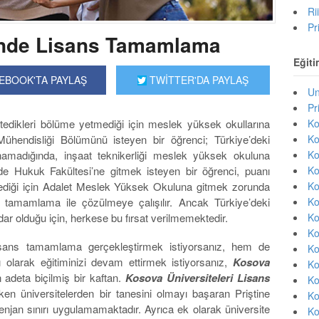
Ri
Pr
inde Lisans Tamamlama
Eğiti
EBOOK'TA PAYLAŞ
TWİTTER'DA PAYLAŞ
Un
Pr
Ko
istedikleri bölüme yetmediği için meslek yüksek okullarına
Ko
ühendisliği Bölümünü isteyen bir öğrenci; Türkiye’deki
Ko
amadığında, inşaat teknikerliği meslek yüksek okuluna
Ko
de Hukuk Fakültesi’ne gitmek isteyen bir öğrenci, puanı
Ko
tmediği için Adalet Meslek Yüksek Okuluna gitmek zorunda
Ko
 tamamlama ile çözülmeye çalışılır. Ancak Türkiye’deki
Ko
ar olduğu için, herkese bu fırsat verilmemektedir.
Ko
isans tamamlama gerçekleştirmek istiyorsanız, hem de
Ko
lı olarak eğitiminizi devam ettirmek istiyorsanız,
Kosova
Ko
n adeta biçilmiş bir kaftan.
Kosova Üniversiteleri Lisans
Ko
en üniversitelerden bir tanesini olmayı başaran Priştine
Ko
tenjan sınırı uygulamamaktadır. Ayrıca ek olarak üniversite
Ko