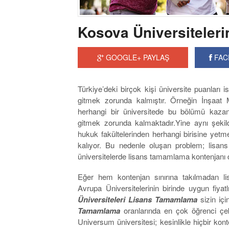
Kosova Üniversiteler
GOOGLE+ PAYLAŞ
FAC
Türkiye’deki birçok kişi üniversite puanları 
gitmek zorunda kalmıştır. Örneğin İnşaat M
herhangi bir üniversitede bu bölümü kazan
gitmek zorunda kalmaktadır.Yine aynı şekil
hukuk fakültelerinden herhangi birisine ye
kalıyor. Bu nedenle oluşan problem; lisans
üniversitelerde lisans tamamlama kontenjanı d
Eğer hem kontenjan sınırına takılmadan l
Avrupa Üniversitelerinin birinde uygun fiyat
Üniversiteleri Lisans Tamamlama
sizin içi
Tamamlama
oranlarında en çok öğrenci çek
Universum üniversitesi; kesinlikle hiçbir kon