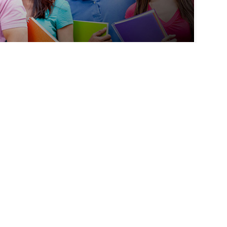
i Lisans Tamamlama
EBOOK’TA PAYLAŞ
TWİTTER’DA PAYLAŞ
a olmak üzere, birbirinden farklı ülkelerde geçerli olacak
abilirsiniz.
Kosova üniversiteleri lisans tamamlama
 ve şartlar gereği, bölümlerle sadece birinci sınıftan başlama
dikey geçiş imkanından da yararlanılabilir ve herhangi bir
gi edinilebilir. Seçmiş olduğunuz bölümün hangisi olduğu
arını değerlendirebilirsiniz.
kilde verileceği gibi, eğer talep edilirse öğrencinin yüksek
si sağlanıyor. Kosova’da öğrenciler tarafından ön lisans,
i için bölüm seçimi ve kayıt esnasında sınavlar ve taban
rsiteleri lisans tamamlama
şartlarına uygun bir şekilde