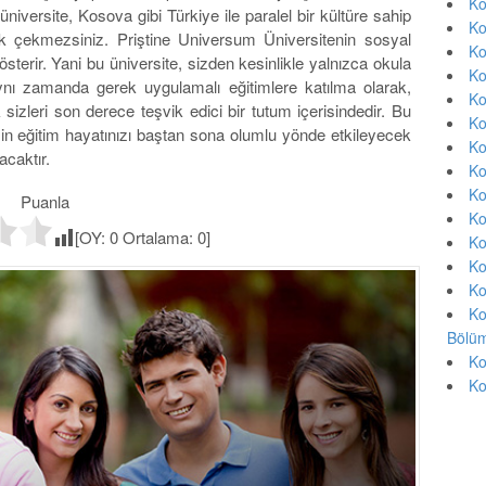
Ko
üniversite, Kosova gibi Türkiye ile paralel bir kültüre sahip
Ko
luk çekmezsiniz. Priştine Universum Üniversitenin sosyal
Ko
gösterir. Yani bu üniversite, sizden kesinlikle yalnızca okula
Ko
Aynı zamanda gerek uygulamalı eğitimlere katılma olarak,
Ko
sizleri son derece teşvik edici bir tutum içerisindedir. Bu
Ko
izin eğitim hayatınızı baştan sona olumlu yönde etkileyecek
Ko
acaktır.
Ko
Ko
Puanla
Ko
[OY:
0
Ortalama:
0
]
Ko
Ko
Ko
Ko
Bölüm
Ko
Ko