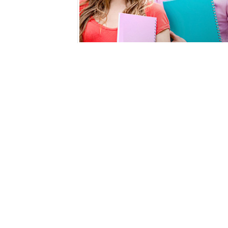
Kosova Üniversiteler
GOOGLE+ PAYLAŞ
FAC
Kosova üniversiteleri sayesinde Türkiye başt
diplomayı alacak şekilde başvuruda bulun
faaliyetlerinde özel olarak belirlenen kurallar
zorunluluğu bulunmuyor. Eğer talep edilirse 
sorun ortaya çıkmaksızın tüm bölümlerde bil
fark etmeksizin 2, 4, 5, 6 yıllık öğrenim olanakl
Lisans diplomanız her ülkede geçerli olacak şe
lisans ve doktora öğrenimlerini de sürdürme
lisans, yüksek lisans ve doktora eğitimler
puanları talep edilmeyecektir.
Kosova ünive