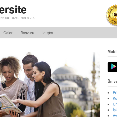
ersite
4 66 00 - 0212 709 8 709
Galeri
Başvuru
İletişim
Mobi
Ünive
Pr
Ko
Un
İş
Av