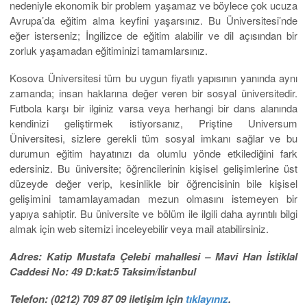
nedeniyle ekonomik bir problem yaşamaz ve böylece çok ucuza
Avrupa’da eğitim alma keyfini yaşarsınız. Bu Üniversitesi’nde
eğer isterseniz; İngilizce de eğitim alabilir ve dil açısından bir
zorluk yaşamadan eğitiminizi tamamlarsınız.
Kosova Üniversitesi tüm bu uygun fiyatlı yapısının yanında aynı
zamanda; insan haklarına değer veren bir sosyal üniversitedir.
Futbola karşı bir ilginiz varsa veya herhangi bir dans alanında
kendinizi geliştirmek istiyorsanız, Priştine Universum
Üniversitesi, sizlere gerekli tüm sosyal imkanı sağlar ve bu
durumun eğitim hayatınızı da olumlu yönde etkilediğini fark
edersiniz. Bu üniversite; öğrencilerinin kişisel gelişimlerine üst
düzeyde değer verip, kesinlikle bir öğrencisinin bile kişisel
gelişimini tamamlayamadan mezun olmasını istemeyen bir
yapıya sahiptir. Bu üniversite ve bölüm ile ilgili daha ayrıntılı bilgi
almak için web sitemizi inceleyebilir veya mail atabilirsiniz.
Adres: Katip Mustafa Çelebi mahallesi – Mavi Han İstiklal
Caddesi No: 49 D:kat:5 Taksim/İstanbul
Telefon: (0212) 709 87 09 iletişim için
tıklayınız
.