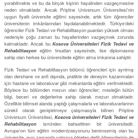
yorabilmekte ve bu da birçok kişinin hayalinden vazgeçmesine
neden olmaktadır. Ancak Priştine Universum Üniversitesi’nin
uygun fiyatlı üniversite eğitimi sayesinde, artık tüm öğrenciler
üniversitenin imkânlarından faydalanabilmektedir. Türkiye’deki
öğrenciler Fizik Tedavi ve Rehabilitasyon puanları yüksek olması
nedeniyle çoğu zaman bu hayallerinden vazgeçmek zorunda
kalmaktadır. Ancak bu
Kosova Üniversiteleri Fizik Tedavi ve
Rehabilitasyon
eğitim fırsatları sayesinde, lise diplomasına
sahip olan herkes bu üniversitede eğitim alma imkanına sahiptir.
Fizik Tedavi ve Rehabilitasyon bölümü öğrencileri için ayrılmış
olan dershane ve anfi dışında, pratikte de deneyim kazanmaları
için hastane ve laboratuvar gibi mekanlarda eğitim verilmektedir.
Böylece bu bölümden mezun olan öğrenciler; mesleğin bütün
bilgi, beceri ve değerlerine sahip olarak mezun olmaktadır.
Özellikle bilimsel alanda yaptığı çalışmalarla ve laboratuvarlarının
sürekli olarak genişletmeye çalışmasıyla bilinen Priştine
Universum Üniversitesi,
Kosova üniversiteleri Fizik Tedavi ve
Rehabilitasyon
isminden bahsettiren bir üniversitedir.
Avrupa’nın tüm eğitim modernizasyonunu benimsemiş olan bu
üniversite, aynı zamanda yalnızca öğreten değil öğrencilerinin de