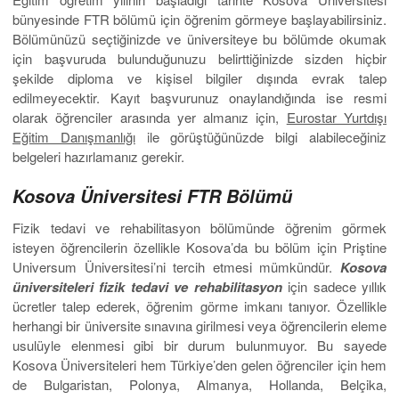
bünyesinde FTR bölümü için öğrenim görmeye başlayabilirsiniz.
Bölümünüzü seçtiğinizde ve üniversiteye bu bölümde okumak
için başvuruda bulunduğunuzu belirttiğinizde sizden hiçbir
şekilde diploma ve kişisel bilgiler dışında evrak talep
edilmeyecektir. Kayıt başvurunuz onaylandığında ise resmi
olarak öğrenciler arasında yer almanız için,
Eurostar Yurtdışı
Eğitim Danışmanlığı
ile görüştüğünüzde bilgi alabileceğiniz
belgeleri hazırlamanız gerekir.
Kosova Üniversitesi FTR Bölümü
Fizik tedavi ve rehabilitasyon bölümünde öğrenim görmek
isteyen öğrencilerin özellikle Kosova’da bu bölüm için Priştine
Universum Üniversitesi’ni tercih etmesi mümkündür.
Kosova
üniversiteleri fizik tedavi ve rehabilitasyon
için sadece yıllık
ücretler talep ederek, öğrenim görme imkanı tanıyor. Özellikle
herhangi bir üniversite sınavına girilmesi veya öğrencilerin eleme
usulüyle elenmesi gibi bir durum bulunmuyor. Bu sayede
Kosova Üniversiteleri hem Türkiye’den gelen öğrenciler için hem
de Bulgaristan, Polonya, Almanya, Hollanda, Belçika,