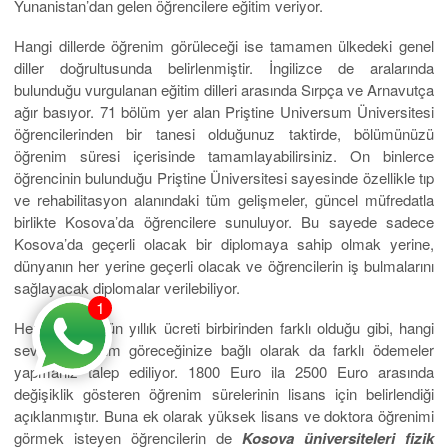
Yunanistan’dan gelen öğrencilere eğitim veriyor.
Hangi dillerde öğrenim görüleceği ise tamamen ülkedeki genel
diller doğrultusunda belirlenmiştir. İngilizce de aralarında
bulunduğu vurgulanan eğitim dilleri arasında Sırpça ve Arnavutça
ağır basıyor. 71 bölüm yer alan Priştine Universum Üniversitesi
öğrencilerinden bir tanesi olduğunuz taktirde, bölümünüzü
öğrenim süresi içerisinde tamamlayabilirsiniz. On binlerce
öğrencinin bulunduğu Priştine Üniversitesi sayesinde özellikle tıp
ve rehabilitasyon alanındaki tüm gelişmeler, güncel müfredatla
birlikte Kosova’da öğrencilere sunuluyor. Bu sayede sadece
Kosova’da geçerli olacak bir diplomaya sahip olmak yerine,
dünyanın her yerine geçerli olacak ve öğrencilerin iş bulmalarını
sağlayacak diplomalar verilebiliyor.
1
Her bir bölümün yıllık ücreti birbirinden farklı olduğu gibi, hangi
seviyede eğitim göreceğinize bağlı olarak da farklı ödemeler
yapmanız talep ediliyor. 1800 Euro ila 2500 Euro arasında
değişiklik gösteren öğrenim sürelerinin lisans için belirlendiği
açıklanmıştır. Buna ek olarak yüksek lisans ve doktora öğrenimi
görmek isteyen öğrencilerin de
Kosova üniversiteleri fizik