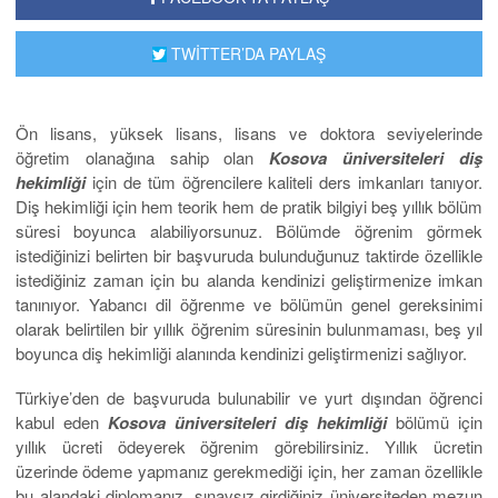
TWİTTER’DA PAYLAŞ
Ön lisans, yüksek lisans, lisans ve doktora seviyelerinde
öğretim olanağına sahip olan
Kosova üniversiteleri diş
hekimliği
için de tüm öğrencilere kaliteli ders imkanları tanıyor.
Diş hekimliği için hem teorik hem de pratik bilgiyi beş yıllık bölüm
süresi boyunca alabiliyorsunuz. Bölümde öğrenim görmek
istediğinizi belirten bir başvuruda bulunduğunuz taktirde özellikle
istediğiniz zaman için bu alanda kendinizi geliştirmenize imkan
tanınıyor. Yabancı dil öğrenme ve bölümün genel gereksinimi
olarak belirtilen bir yıllık öğrenim süresinin bulunmaması, beş yıl
boyunca diş hekimliği alanında kendinizi geliştirmenizi sağlıyor.
Türkiye’den de başvuruda bulunabilir ve yurt dışından öğrenci
kabul eden
Kosova üniversiteleri diş hekimliği
bölümü için
yıllık ücreti ödeyerek öğrenim görebilirsiniz. Yıllık ücretin
üzerinde ödeme yapmanız gerekmediği için, her zaman özellikle
bu alandaki diplomanız, sınavsız girdiğiniz üniversiteden mezun