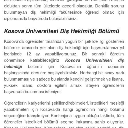
olduktan sonra tüm ülkelerde geçerli olacaktır. Denklik sorunu
bulunmayan diş hekimliği fakültesinde öğrenci olmak için
diplomanızla başvuruda bulunabilirsiniz.
Kosova Üniversitesi Diş Hekimliği Bölümü
Kosova’da öğrenciler tarafından yoğun bir şekilde ilgi gösterilen
bölümler arasında yer alan diş hekimliği için başvurularınızı yıl
içerisinde 12 ay yapabiliyorsunuz. Bir sonraki öğretim
döneminde katılabileceğiniz
Kosova Üniversiteleri diş
hekimliği
bölümü için Kosova’nın öğrenim dönemin
başlangıcında derslere başlayabilirsiniz. Herhangi bir sınav şartı
bulunmaması ve sadece bu alanda kendini geliştirmek ve lisans,
yüksek lisans, doktora eğitimi almak isteyen öğrencilerin
başvuruda bulunması isteniyor.
Öğrencilerin kariyerlerini şekillendirebilmeleri, istedikleri mesleği
yapabilmeleri için Kosova’da hangi öğrencinin hangi bölümü
seçeceğine karışılmıyor. Kontenjana uygun olduğu taktirde, tüm
öğrenciler istedikleri bölümü seçme imkanına sahip oluyorlar.
Kosova Üniversitesi bünyesinde yer alan genel cerrahi ve diş