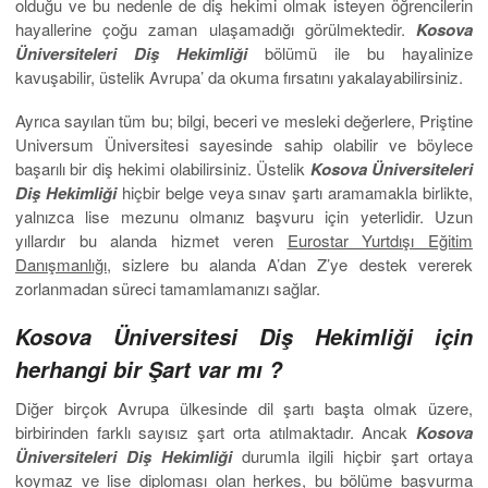
olduğu ve bu nedenle de diş hekimi olmak isteyen öğrencilerin
hayallerine çoğu zaman ulaşamadığı görülmektedir.
Kosova
Üniversiteleri Diş Hekimliği
bölümü ile bu hayalinize
kavuşabilir, üstelik Avrupa’ da okuma fırsatını yakalayabilirsiniz.
Ayrıca sayılan tüm bu; bilgi, beceri ve mesleki değerlere, Priştine
Universum Üniversitesi sayesinde sahip olabilir ve böylece
başarılı bir diş hekimi olabilirsiniz. Üstelik
Kosova Üniversiteleri
Diş Hekimliği
hiçbir belge veya sınav şartı aramamakla birlikte,
yalnızca lise mezunu olmanız başvuru için yeterlidir. Uzun
yıllardır bu alanda hizmet veren
Eurostar Yurtdışı Eğitim
Danışmanlığı,
sizlere bu alanda A’dan Z’ye destek vererek
zorlanmadan süreci tamamlamanızı sağlar.
Kosova Üniversitesi Diş Hekimliği için
herhangi bir Şart var mı ?
Diğer birçok Avrupa ülkesinde dil şartı başta olmak üzere,
birbirinden farklı sayısız şart orta atılmaktadır. Ancak
Kosova
Üniversiteleri Diş Hekimliği
durumla ilgili hiçbir şart ortaya
koymaz ve lise diploması olan herkes, bu bölüme başvurma