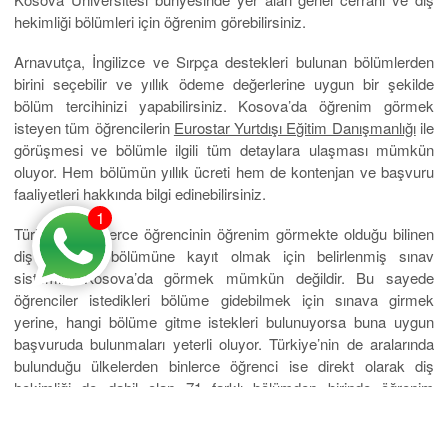
hekimliği bölümleri için öğrenim görebilirsiniz.
Arnavutça, İngilizce ve Sırpça destekleri bulunan bölümlerden
birini seçebilir ve yıllık ödeme değerlerine uygun bir şekilde
bölüm tercihinizi yapabilirsiniz. Kosova’da öğrenim görmek
isteyen tüm öğrencilerin
Eurostar Yurtdışı Eğitim Danışmanlığı
ile
görüşmesi ve bölümle ilgili tüm detaylara ulaşması mümkün
oluyor. Hem bölümün yıllık ücreti hem de kontenjan ve başvuru
faaliyetleri hakkında bilgi edinebilirsiniz.
1
Türkiye’de binlerce öğrencinin öğrenim görmekte olduğu bilinen
diş fakültesi bölümüne kayıt olmak için belirlenmiş sınav
sistemini Kosova’da görmek mümkün değildir. Bu sayede
öğrenciler istedikleri bölüme gidebilmek için sınava girmek
yerine, hangi bölüme gitme istekleri bulunuyorsa buna uygun
başvuruda bulunmaları yeterli oluyor. Türkiye’nin de aralarında
bulunduğu ülkelerden binlerce öğrenci ise direkt olarak diş
hekimliği de dahil olan 71 farklı bölümden birinde öğrenim
görebiliyorlar.