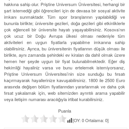
hakkına sahip olur. Priştine Universum Üniversitesi, herhangi bir
şart istemediği gibi öğrencileri için de devasa bir sosyal aktivite
imkanı sunmaktadır. Tüm spor branşlarının yapılabildiği ve
bununla birlikte; üniversite gezileri, doğa gezileri gibi etkinliklerle
çok eğlenceli bir üniversite hayatı yaşayabilirsiniz. Kosova’nın
çok ucuz bir Doğu Avrupa ülkesi olması nedeniyle tüm
aktiviteleri en uygun fiyatlarla yapabilme imkanına sahip
olabilirsiniz. Ayrıca, bu üniversitenin fiyatlarının düşük olması ile
birlikte, aynı zamanda şehirdeki ev kiraları da dahil olmak üzere
hemen her şeyde uygun bir fiyat bulunabilmektedir. Eğer diş
hekimliği hayaliniz varsa ve bunu ertelemek istemiyorsanız,
Priştine Universum Üniversitesi’nin size sunduğu bu fırsatı
kaçırmayarak hayallerinize kavuşabilirsiniz. 1800 ile 2500 Euro
arasında değişen bölüm fiyatlarından yararlanmak ve daha çok
fırsat yakalamak için, web sitemizden ayrıntılı arama yapabilir
veya iletişim numarası aracılığıyla irtibat kurabilirsiniz.
Puanla
[OY:
0
Ortalama:
0
]