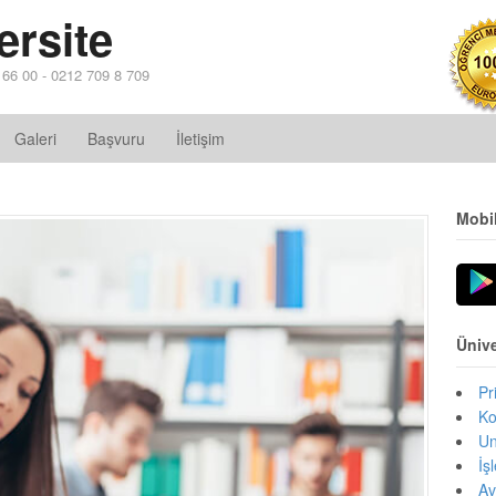
ersite
4 66 00 - 0212 709 8 709
Galeri
Başvuru
İletişim
Mobi
Ünive
Pr
Ko
Un
İş
Av