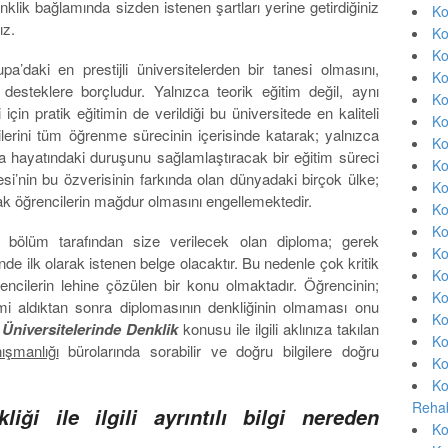
klik bağlamında sizden istenen şartları yerine getirdiğiniz
Ko
ız.
Ko
Ko
a’daki en prestijli üniversitelerden bir tanesi olmasını,
Ko
 desteklere borçludur. Yalnızca teorik eğitim değil, aynı
Ko
in pratik eğitimin de verildiği bu üniversitede en kaliteli
Ko
ilerini tüm öğrenme sürecinin içerisinde katarak; yalnızca
Ko
a hayatındaki duruşunu sağlamlaştıracak bir eğitim süreci
Ko
si’nin bu özverisinin farkında olan dünyadaki birçok ülke;
Ko
k öğrencilerin mağdur olmasını engellemektedir.
Ko
Ko
un, bölüm tarafından size verilecek olan diploma; gerek
Ko
de ilk olarak istenen belge olacaktır. Bu nedenle çok kritik
Ko
encilerin lehine çözülen bir konu olmaktadır. Öğrencinin;
Ko
imi aldıktan sonra diplomasının denkliğinin olmaması onu
Ko
Üniversitelerinde Denklik
konusu ile ilgili aklınıza takılan
Ko
ışmanlığı
bürolarında sorabilir ve doğru bilgilere doğru
Ko
Ko
Rehab
liği ile ilgili ayrıntılı bilgi nereden
Ko