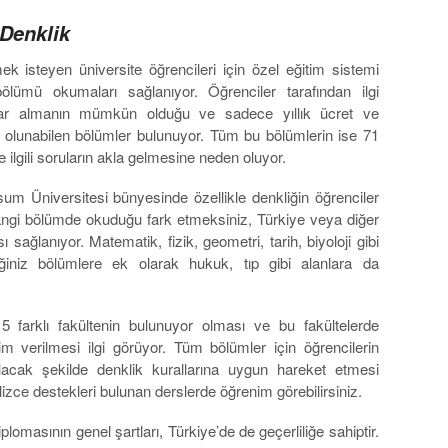
 Denklik
k isteyen üniversite öğrencileri için özel eğitim sistemi
i bölümü okumaları sağlanıyor. Öğrenciler tarafından ilgi
çlar almanın mümkün olduğu ve sadece yıllık ücret ve
yıt olunabilen bölümler bulunuyor. Tüm bu bölümlerin ise 71
le ilgili soruların akla gelmesine neden oluyor.
m Üniversitesi bünyesinde özellikle denkliğin öğrenciler
hangi bölümde okuduğu fark etmeksiniz, Türkiye veya diğer
 sağlanıyor. Matematik, fizik, geometri, tarih, biyoloji gibi
eğiniz bölümlere ek olarak hukuk, tıp gibi alanlara da
5 farklı fakültenin bulunuyor olması ve bu fakültelerde
tim verilmesi ilgi görüyor. Tüm bölümler için öğrencilerin
lacak şekilde denklik kurallarına uygun hareket etmesi
izce destekleri bulunan derslerde öğrenim görebilirsiniz.
lomasının genel şartları, Türkiye’de de geçerliliğe sahiptir.