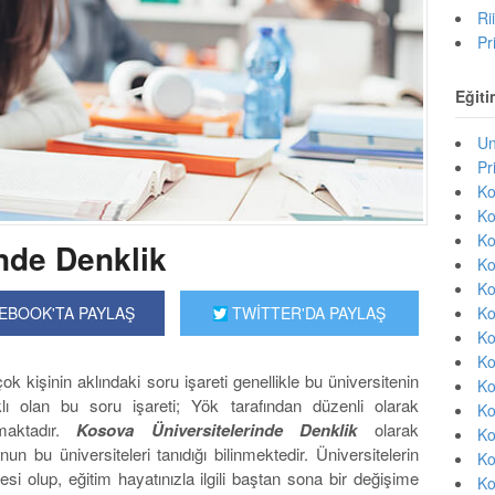
Ri
Pr
Eğiti
Un
Pr
Ko
Ko
Ko
nde Denklik
Ko
Ko
Ko
EBOOK'TA PAYLAŞ
TWİTTER'DA PAYLAŞ
Ko
Ko
ok kişinin aklındaki soru işareti genellikle bu üniversitenin
Ko
lı olan bu soru işareti; Yök tarafından düzenli olarak
Ko
lmaktadır.
Kosova Üniversitelerinde Denklik
olarak
Ko
n bu üniversiteleri tanıdığı bilinmektedir. Üniversitelerin
Ko
i olup, eğitim hayatınızla ilgili baştan sona bir değişime
Ko