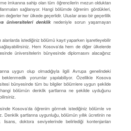
me imkanına sahip olan tüm öğrencilerin mezun olduktan
ullanmaları sağlanıyor. Hangi bölümde öğrenim gördükleri,
tüm değerler her ülkede geçerlidir. Uluslar arası bir geçerlilik
a üniversiteleri denklik
nedeniyle sorun yaşamayan
 alanlarda istediğiniz bölümü kayıt yaparken işaretleyebilir
 sağlayabilirsiniz. Hem Kosova’da hem de diğer ülkelerde
esinde üniversitelerin bünyesinde diplomasını alacağınız
larına uygun olup olmadığıyla ilgili Avrupa genelindeki
a beklenmedik yorumlar yapılabiliyor. Özellikle Kosova
rsitesi bünyesinde tüm bu bilgiler bölümlere uygun şekilde
in hangi bölümün denklik şartlarına ne şekilde uyduğunu
ilirsiniz.
inde Kosova’da öğrenim görmek istediğiniz bölümle ve
siniz. Denklik şartlarına uygunluğu, bölümün yıllık ücretinin ne
sans, doktora seviyelerinde belirlediği kontenjanları