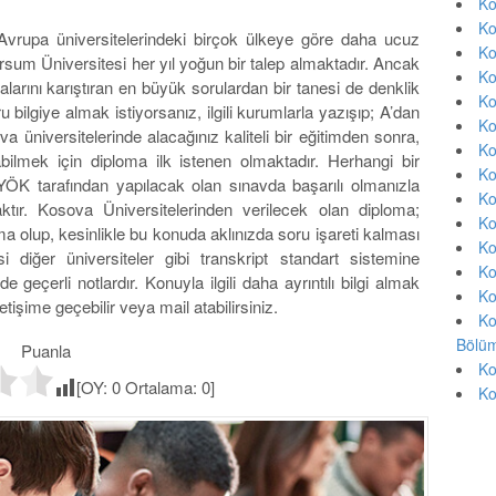
Ko
Ko
 Avrupa üniversitelerindeki birçok ülkeye göre daha ucuz
Ko
rsum Üniversitesi her yıl yoğun bir talep almaktadır. Ancak
Ko
falarını karıştıran en büyük sorulardan bir tanesi de denklik
Ko
bilgiye almak istiyorsanız, ilgili kurumlarla yazışıp; A’dan
Ko
ova üniversitelerinde alacağınız kaliteli bir eğitimden sonra,
Ko
ilmek için diploma ilk istenen olmaktadır. Herhangi bir
Ko
YÖK tarafından yapılacak olan sınavda başarılı olmanızla
Ko
aktır. Kosova Üniversitelerinden verilecek olan diploma;
Ko
ma olup, kesinlikle bu konuda aklınızda soru işareti kalması
Ko
i diğer üniversiteler gibi transkript standart sistemine
Ko
e geçerli notlardır. Konuyla ilgili daha ayrıntılı bilgi almak
Ko
etişime geçebilir veya mail atabilirsiniz.
Ko
Bölüm
Puanla
Ko
[OY:
0
Ortalama:
0
]
Ko