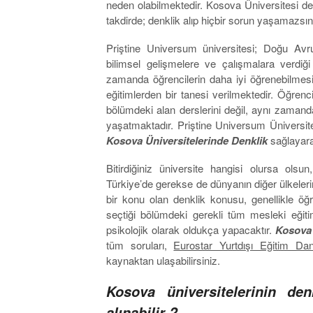
neden olabilmektedir. Kosova Üniversitesi den
takdirde; denklik alıp hiçbir sorun yaşamazsın
Priştine Universum üniversitesi; Doğu Avrup
bilimsel gelişmelere ve çalışmalara verdiği
zamanda öğrencilerin daha iyi öğrenebilmesi iç
eğitimlerden bir tanesi verilmektedir. Öğrenc
bölümdeki alan derslerini değil, aynı zamand
yaşatmaktadır. Priştine Universum Üniversite
Kosova Üniversitelerinde Denklik
sağlayara
Bitirdiğiniz üniversite hangisi olursa ols
Türkiye’de gerekse de dünyanın diğer ülkelerin
bir konu olan denklik konusu, genellikle öğr
seçtiği bölümdeki gerekli tüm mesleki eğit
psikolojik olarak oldukça yapacaktır.
Kosova 
tüm soruları,
Eurostar Yurtdışı Eğitim Dan
kaynaktan ulaşabilirsiniz.
Kosova üniversitelerinin denk
alınabilir ?