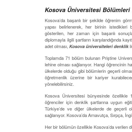
Kosova Üniversitesi Bölümleri
Kosova’da başarılı bir şekilde öğrenim görme
yapısı belirlenerek, her birinin istedikler
gösterilen, her zaman için başarılı sonu
diplomayla ilgili şartların karşılandığında ka
adet olması,
Kosova üniversiteleri denklik
i
Toplamda 71 bölüm bulunan Priştine Universu
lehine olması sağlanıyor. Hangi öğrencinin 
ülkelerde olduğu gibi bölümlerin geçerli olması
öğretmenlik üzerine bir kariyer kurabilec
yönelebilirsiniz.
Kosova Üniversitesi bünyesinde özellikle 1
öğrenciler için denklik şartlarına uygun eği
Türkiye’de ve diğer ülkelerde de geçerli o
sağlanıyor. Kosova’da Arnavutça, Sırpça, İngil
Her bir bölümün özellikle Kosova’da verilen dip