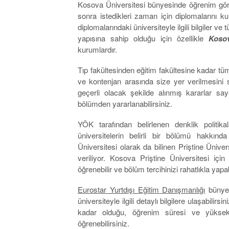
Kosova Üniversitesi bünyesinde öğrenim gör
sonra istedikleri zaman için diplomalarını k
diplomalarındaki üniversiteyle ilgili bilgiler ve 
yapısına sahip olduğu için özellikle
Kosov
kurumlardır.
Tıp fakültesinden eğitim fakültesine kadar tüm
ve kontenjan arasında size yer verilmesini
geçerli olacak şekilde alınmış kararlar say
bölümden yararlanabilirsiniz.
YÖK tarafından belirlenen denklik politika
üniversitelerin belirli bir bölümü hakkınd
Üniversitesi olarak da bilinen Priştine Ünive
veriliyor. Kosova Priştine Üniversitesi iç
öğrenebilir ve bölüm tercihinizi rahatlıkla yapab
Eurostar Yurtdışı Eğitim Danışmanlığı
bünyes
üniversiteyle ilgili detaylı bilgilere ulaşabilir
kadar olduğu, öğrenim süresi ve yüksek li
öğrenebilirsiniz.