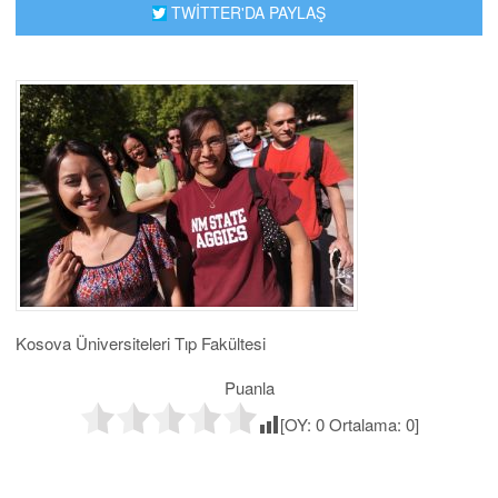
TWİTTER'DA PAYLAŞ
Kosova Üniversiteleri Tıp Fakültesi
Puanla
[OY:
0
Ortalama:
0
]