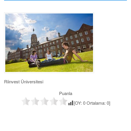
Riinvest Üniversitesi
Puanla
[OY:
0
Ortalama:
0
]