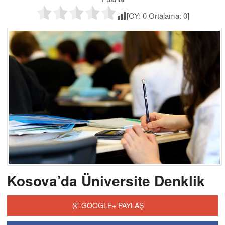
[OY:
0
Ortalama:
0
]
Kosova’da Üniversite Denklik
GOOGLE+ PAYLAŞ