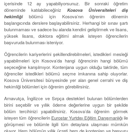
içerisinde 12 ay yapabiliyorsunuz. Bir sonraki öğretim
döneminde katılabileceğiniz
Kosova Üniversiteleri diş
hekimliği
bölümü için Kosova’nın öğrenim dönemin
başlangıcında derslere başlayabilirsiniz. Herhangi bir sınav şartı
bulunmaması ve sadece bu alanda kendini geliştirmek ve lisans,
yüksek lisans, doktora eğitimi almak isteyen öğrencilerin
başvuruda bulunması isteniyor.
Öğrencilerin kariyerlerini şekillendirebilmeleri, istedikleri mesleği
yapabilmeleri için Kosova’da hangi öğrencinin hangi bölümü
seçeceğine karışılmıyor. Kontenjana uygun olduğu taktirde, tüm
öğrenciler istedikleri bölümü seçme imkanına sahip oluyorlar.
Kosova Üniversitesi bünyesinde yer alan genel cerrahi ve diş
hekimliği bölümleri için öğrenim görebilirsiniz.
Arnavutça, İngilizce ve Sırpça destekleri bulunan bölümlerden
birini seçebilir ve yıllık ödeme değerlerine uygun bir şekilde
bölüm tercihinizi yapabilirsiniz. Kosova’da öğrenim görmek
isteyen tüm öğrencilerin
Eurostar Yurtdışı Eğitim Danışmanlığı
ile
görüşmesi ve bölümle ilgili tüm detaylara ulaşması mümkün
oluyor. Hem bölümün yıllık ücreti hem de kontenjan ve başvuru