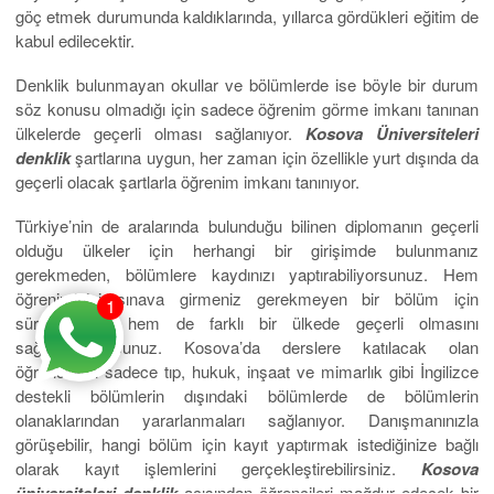
göç etmek durumunda kaldıklarında, yıllarca gördükleri eğitim de
kabul edilecektir.
Denklik bulunmayan okullar ve bölümlerde ise böyle bir durum
söz konusu olmadığı için sadece öğrenim görme imkanı tanınan
ülkelerde geçerli olması sağlanıyor.
Kosova Üniversiteleri
denklik
şartlarına uygun, her zaman için özellikle yurt dışında da
geçerli olacak şartlarla öğrenim imkanı tanınıyor.
Türkiye’nin de aralarında bulunduğu bilinen diplomanın geçerli
olduğu ülkeler için herhangi bir girişimde bulunmanız
gerekmeden, bölümlere kaydınızı yaptırabiliyorsunuz. Hem
öğreniminizi sınava girmeniz gerekmeyen bir bölüm için
1
sürdürebiliyor hem de farklı bir ülkede geçerli olmasını
sağlayabiliyorsunuz. Kosova’da derslere katılacak olan
öğrencilerin sadece tıp, hukuk, inşaat ve mimarlık gibi İngilizce
destekli bölümlerin dışındaki bölümlerde de bölümlerin
olanaklarından yararlanmaları sağlanıyor. Danışmanınızla
görüşebilir, hangi bölüm için kayıt yaptırmak istediğinize bağlı
olarak kayıt işlemlerini gerçekleştirebilirsiniz.
Kosova
üniversiteleri denklik
açısından öğrencileri mağdur edecek bir