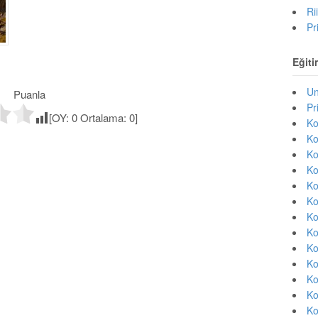
Ri
Pr
Eğiti
Un
Puanla
Pr
[OY:
0
Ortalama:
0
]
Ko
Ko
Ko
Ko
Ko
Ko
Ko
Ko
Ko
Ko
Ko
Ko
Ko