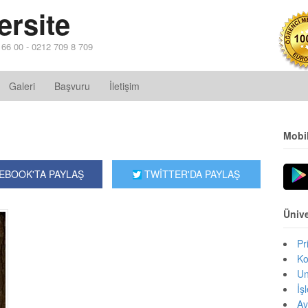
ersite
4 66 00 - 0212 709 8 709
Galeri
Başvuru
İletişim
Mobi
EBOOK'TA PAYLAŞ
TWİTTER'DA PAYLAŞ
Ünive
Pr
Ko
Un
İş
Av