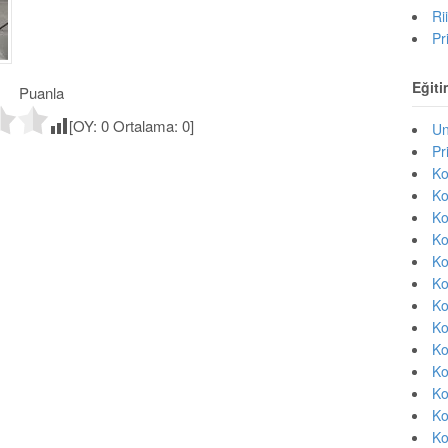
Ri
Pr
Eğiti
Puanla
[OY:
0
Ortalama:
0
]
Un
Pr
Ko
Ko
Ko
Ko
Ko
Ko
Ko
Ko
Ko
Ko
Ko
Ko
Ko