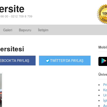
ersite
4 66 00 - 0212 709 8 709
Galeri
Başvuru
İletişim
ersitesi
Mobi
EBOOK'TA PAYLAŞ
TWİTTER'DA PAYLAŞ
Ünive
Pr
Ko
Un
İş
Av