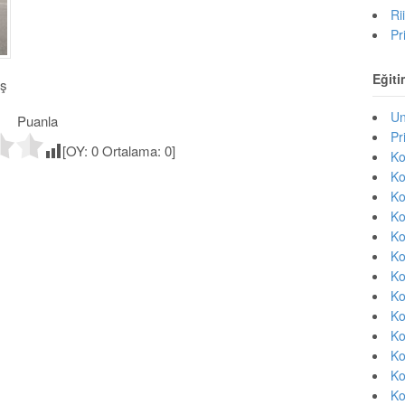
Ri
Pr
Eğiti
iş
Un
Puanla
Pr
[OY:
0
Ortalama:
0
]
Ko
Ko
Ko
Ko
Ko
Ko
Ko
Ko
Ko
Ko
Ko
Ko
Ko