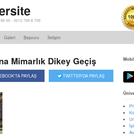
ersite
4 66 00 - 0212 709 8 709
Galeri
Başvuru
İletişim
ına Mimarlık Dikey Geçiş
Mobi
EBOOK'TA PAYLAŞ
TWİTTER'DA PAYLAŞ
Ünive
Pr
Ko
Un
İş
Av