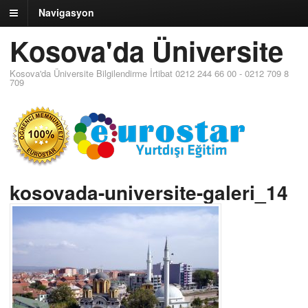
Navigasyon
Kosova'da Üniversite
Kosova'da Üniversite Bilgilendirme İrtibat 0212 244 66 00 - 0212 709 8
709
kosovada-universite-galeri_14